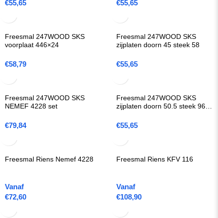
€
55,65
€
55,65
Freesmal 247WOOD SKS
Freesmal 247WOOD SKS
voorplaat 446×24
zijplaten doorn 45 steek 58
€
58,79
€
55,65
Freesmal 247WOOD SKS
Freesmal 247WOOD SKS
NEMEF 4228 set
zijplaten doorn 50.5 steek 96
(Polaris 2XT)
€
79,84
€
55,65
Freesmal Riens Nemef 4228
Freesmal Riens KFV 116
Vanaf
Vanaf
€
72,60
€
108,90