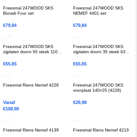
Freesmal 247WOOD SKS
Freesmal 247WOOD SKS
Bonaiti Four set
NEMEF 4401 set
€
79,84
€
79,84
Freesmal 247WOOD SKS
Freesmal 247WOOD SKS
zijplaten doorn 55 steek 110
zijplaten doorn 35 steek 63
(SERIE 53)
(Austria magneet)
€
55,65
€
55,65
Freesmal Riens Nemef 4228
Freesmal 247WOOD SKS
voorplaat 140×25 (4228)
Vanaf
€
28,98
€
108,90
Freesmal Riens Nemef 4139
Freesmal Riens Nemef 4219