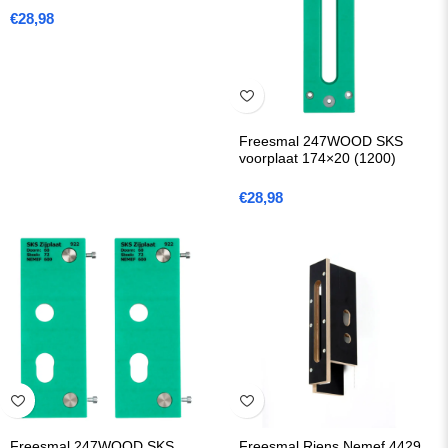
€
28,98
Freesmal 247WOOD SKS
voorplaat 174×20 (1200)
€
28,98
Freesmal 247WOOD SKS
Freesmal Riens Nemef 4429