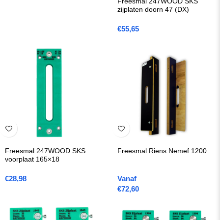
Freesmal 247WOOD SKS
zijplaten doorn 47 (DX)
€
55,65
Freesmal 247WOOD SKS
Freesmal Riens Nemef 1200
voorplaat 165×18
€
28,98
Vanaf
€
72,60