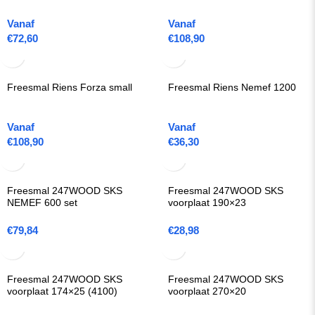
Vanaf
Vanaf
€
72,60
€
108,90
Freesmal Riens Forza small
Freesmal Riens Nemef 1200
Vanaf
Vanaf
€
108,90
€
36,30
Freesmal 247WOOD SKS
Freesmal 247WOOD SKS
NEMEF 600 set
voorplaat 190×23
€
79,84
€
28,98
Freesmal 247WOOD SKS
Freesmal 247WOOD SKS
voorplaat 174×25 (4100)
voorplaat 270×20