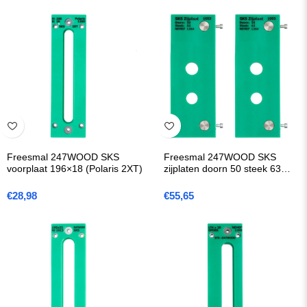
Freesmal 247WOOD SKS
Freesmal 247WOOD SKS
voorplaat 196×18 (Polaris 2XT)
zijplaten doorn 50 steek 63
(1264)
€
28,98
€
55,65