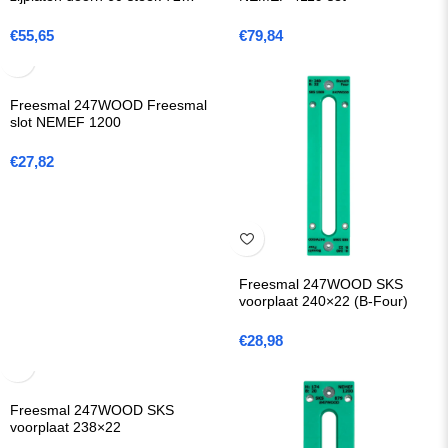
(Serie D5)
€
55,65
€
79,84
Freesmal 247WOOD Freesmal
slot NEMEF 1200
€
27,82
Freesmal 247WOOD SKS
voorplaat 240×22 (B-Four)
€
28,98
Freesmal 247WOOD SKS
voorplaat 238×22