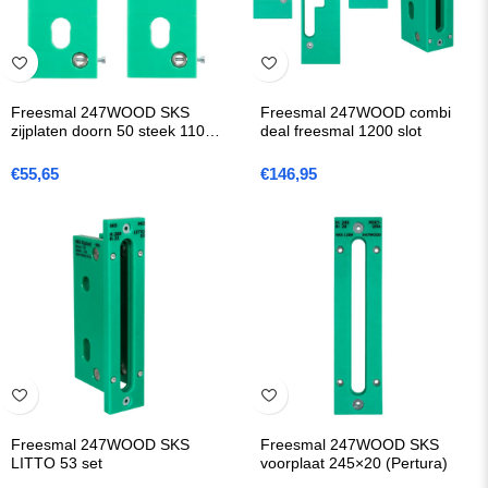
Freesmal 247WOOD SKS
Freesmal 247WOOD combi
zijplaten doorn 50 steek 110
deal freesmal 1200 slot
(SERIE 53)
€
55,65
€
146,95
Freesmal 247WOOD SKS
Freesmal 247WOOD SKS
LITTO 53 set
voorplaat 245×20 (Pertura)