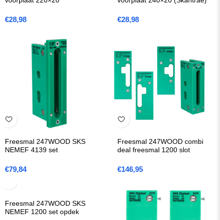
voorplaat 220×20
voorplaat 240×20 (Skantrae)
€
28,98
€
28,98
Freesmal 247WOOD SKS
Freesmal 247WOOD combi
NEMEF 4139 set
deal freesmal 1200 slot
€
79,84
€
146,95
Freesmal 247WOOD SKS
NEMEF 1200 set opdek