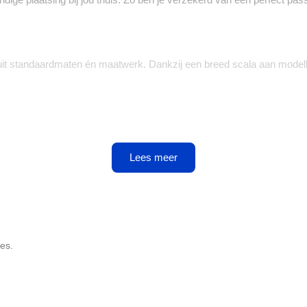
it standaardmaten én maatwerk. Dankzij een breed scala aan modellen,
gen
Lees meer
sbeslag. Kies voor een 3-puntsluiting met
SKG-gecertificeerde
cili
teren.
es.
ijn, maar ook perfect passen bij de uitstraling van jouw woning. Van kla