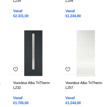
L234
L254
Vanaf
Vanaf
€
2.331,00
€
1.244,00
L
Voordeur Albo TriTherm
Voordeur Albo TriTherm
L232
L257
Vanaf
Vanaf
€
1.705,00
€
1.244,00