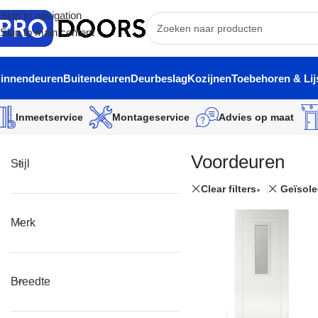
Skip to navigation
Skip to main content
innendeuren
Buitendeuren
Deurbeslag
Kozijnen
Toebehoren & Lij
Inmeetservice
Montageservice
Advies op maat
Voordeuren
Stijl
Clear filters
Geïsole
Merk
Breedte