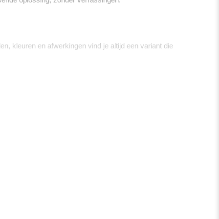
 kleuren en afwerkingen vind je altijd een variant die
nders voor optimale inbraakwerendheid. Ook kunnen we een
ssiek tot strak en modern – voor iedere stijl is er een