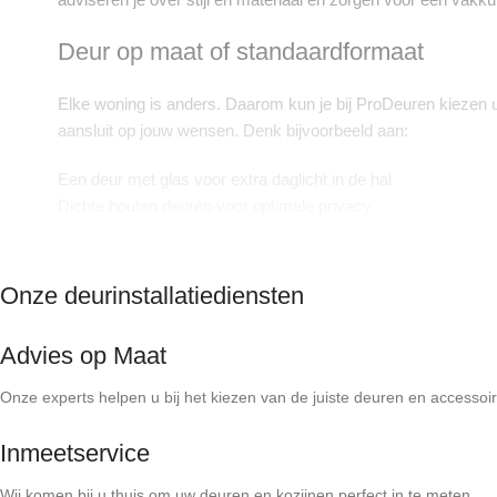
Deur op maat of standaardformaat
Elke woning is anders. Daarom kun je bij ProDeuren kiezen u
aansluit op jouw wensen. Denk bijvoorbeeld aan:
Een deur met glas voor extra daglicht in de hal
Dichte houten deuren voor optimale privacy
Geïsoleerde modellen met XPS-kern en aluminium tussenla
Klassieke uitvoeringen met glas-in-lood of facetglas
Veiligheid en isolatie
Onze deurinstallatiediensten
Onze producten worden standaard voorbereid voor veiligheid
Advies op Maat
tochtvaldorpel of tochtstrip integreren om de isolatie te verbe
Onze experts helpen u bij het kiezen van de juiste deuren en accessoir
Voordeuren in stijlen voor elke woonwens
Inmeetservice
Bij ProDeuren vind je voordeuren die niet alleen functioneel z
passende oplossing:
Wij komen bij u thuis om uw deuren en kozijnen perfect in te meten.