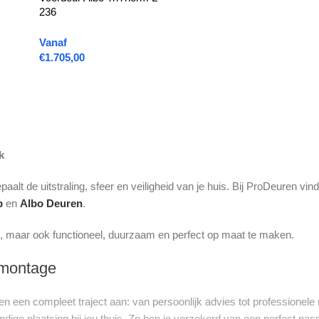
236
Vanaf
€
1.705,00
k
paalt de uitstraling, sfeer en veiligheid van je huis. Bij ProDeuren v
p
en
Albo Deuren
.
ijn, maar ook functioneel, duurzaam en perfect op maat te maken.
 montage
een compleet traject aan: van persoonlijk advies tot professionele 
undige plaatsing bij jou thuis. Zo ben je verzekerd van een perfect p