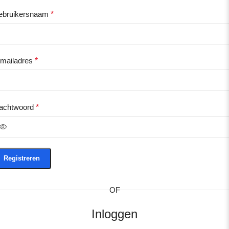
ebruikersnaam
*
-mailadres
*
achtwoord
*
Registreren
OF
Inloggen