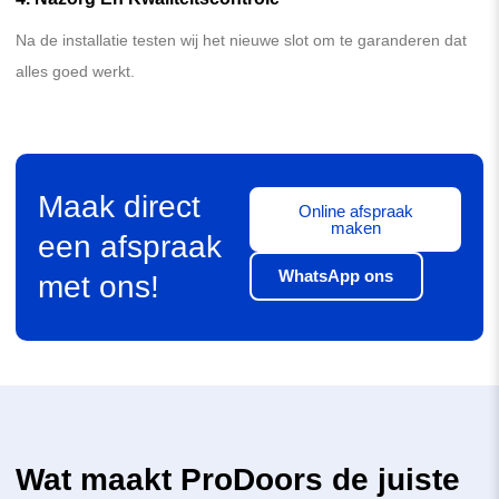
Na de installatie testen wij het nieuwe slot om te garanderen dat
alles goed werkt.
Maak direct
Online afspraak
maken
een afspraak
WhatsApp ons
met ons!
Wat maakt ProDoors de juiste