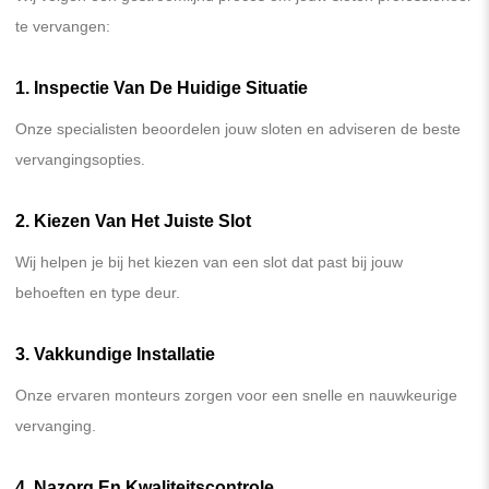
te vervangen:
1. Inspectie Van De Huidige Situatie
Onze specialisten beoordelen jouw sloten en adviseren de beste
vervangingsopties.
2. Kiezen Van Het Juiste Slot
Wij helpen je bij het kiezen van een slot dat past bij jouw
behoeften en type deur.
3. Vakkundige Installatie
Onze ervaren monteurs zorgen voor een snelle en nauwkeurige
vervanging.
4. Nazorg En Kwaliteitscontrole