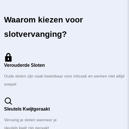
Waarom kiezen voor
slotvervanging?
Verouderde Sloten
Oude sloten zijn vaak kwetsbaar voor inbraak en werken niet altijd
soepel.
Sleutels Kwijtgeraakt
Vervang je sloten wanneer je
sleutels kwijt zijn geraakt.