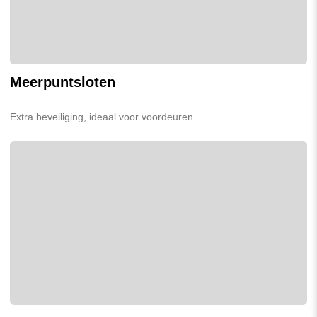
Meerpuntsloten
Extra beveiliging, ideaal voor voordeuren.