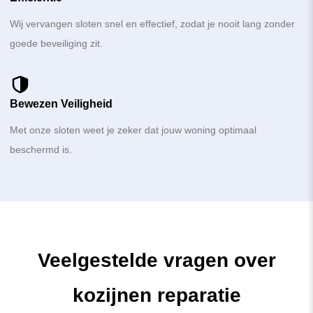
Wij vervangen sloten snel en effectief, zodat je nooit lang zonder
goede beveiliging zit.
Bewezen Veiligheid
Met onze sloten weet je zeker dat jouw woning optimaal
beschermd is.
Veelgestelde vragen over
kozijnen reparatie