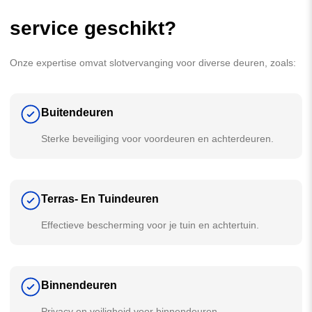
service geschikt?
Onze expertise omvat slotvervanging voor diverse deuren, zoals:
Buitendeuren
Sterke beveiliging voor voordeuren en achterdeuren.
Terras- En Tuindeuren
Effectieve bescherming voor je tuin en achtertuin.
Binnendeuren
Privacy en veiligheid voor binnendeuren.