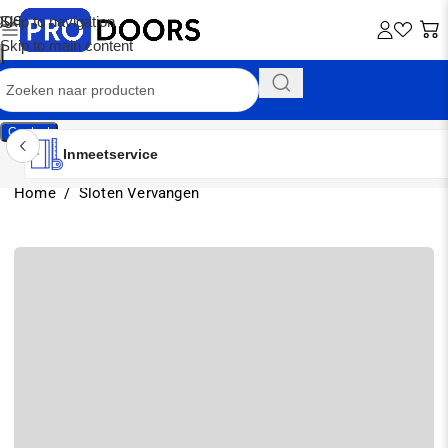
Skip to navigation
Skip to main content
Contact
Inmeetservice
Montageservice
Advies op maat
Showroom
Inmeetservice
Home
/
Sloten Vervangen