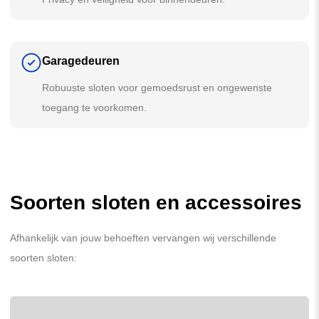
Garagedeuren
Robuuste sloten voor gemoedsrust en ongewenste
toegang te voorkomen.
Soorten sloten en accessoires
Afhankelijk van jouw behoeften vervangen wij verschillende
soorten sloten: