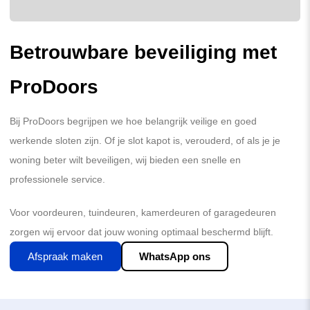
Betrouwbare beveiliging met
ProDoors
Bij ProDoors begrijpen we hoe belangrijk veilige en goed
werkende sloten zijn. Of je slot kapot is, verouderd, of als je je
woning beter wilt beveiligen, wij bieden een snelle en
professionele service.
Voor voordeuren, tuindeuren, kamerdeuren of garagedeuren
zorgen wij ervoor dat jouw woning optimaal beschermd blijft.
Afspraak maken
WhatsApp ons