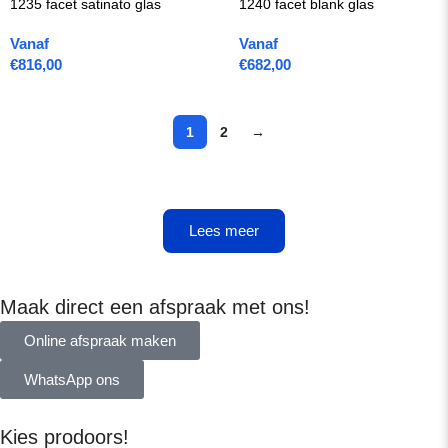
1235 facet satinato glas
1240 facet blank glas
Vanaf
Vanaf
€
816,00
€
682,00
1
2
→
Lees meer
Maak direct een afspraak met ons!
Online afspraak maken
WhatsApp ons
Kies prodoors!