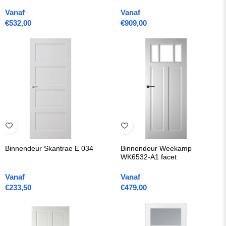
Vanaf
Vanaf
€
532,00
€
909,00
Binnendeur Skantrae E 034
Binnendeur Weekamp
WK6532-A1 facet
Vanaf
Vanaf
€
233,50
€
479,00