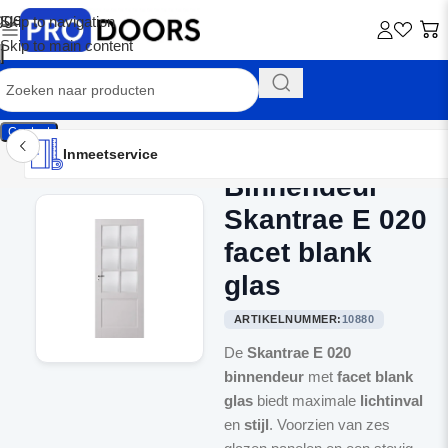
Skip to navigation
Skip to main content
Contact
Inmeetservice
Montageservice
Advies op maat
Showroom
Inmeetservice
Binnendeur
Home
/
Binnendeuren
Skantrae E 020
facet blank
glas
ARTIKELNUMMER:
10880
De
Skantrae E 020
binnendeur
met
facet blank
glas
biedt maximale
lichtinval
en
stijl
. Voorzien van zes