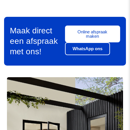
Maak direct
Online afspraak
maken
een afspraak
WhatsApp ons
met ons!