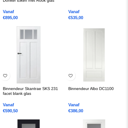
Donker Eiken met Rook glas
Vanaf
Vanaf
€
895,00
€
535,00
Binnendeur Skantrae SKS 231
Binnendeur Albo DC1100
facet blank glas
Vanaf
Vanaf
€
590,50
€
386,00