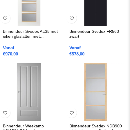
Binnendeur Svedex AE35 met
Binnendeur Svedex FR563
eiken glaslatten met
zwart
Gezandstraald glas met blanke
rand
Vanaf
Vanaf
€
970,00
€
578,00
Binnendeur Weekamp
Binnendeur Svedex NDB900