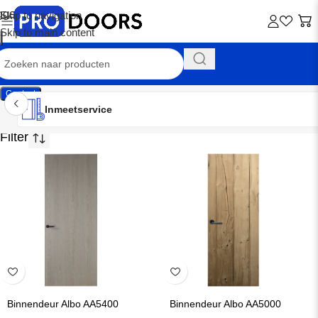
Skip to navigation
Skip to main content
Contact
Inmeetservice
Montageservice
Advies op maat
Showroom
Inmeetservice
Inbraakwerend
Binnendeur Albo AA5400
Binnendeur Albo AA5000