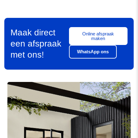
Maak direct
Online afspraak
maken
een afspraak
WhatsApp ons
met ons!