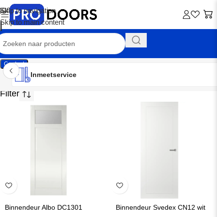
Skip to navigation
Skip to main content
Contact
Inmeetservice
Montageservice
Advies op maat
Showroom
Inmeetservice
Binnendeuren in Alkmaar
Binnendeur Albo DC1301
Binnendeur Svedex CN12 wit