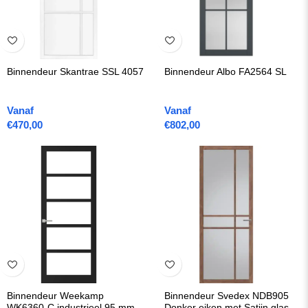
Binnendeur Skantrae SSL 4057
Binnendeur Albo FA2564 SL
Vanaf
Vanaf
€
470,00
€
802,00
Binnendeur Weekamp
Binnendeur Svedex NDB905
WK6360-C industrieel 95 mm
Donker eiken met Satijn glas