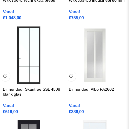
WK6706-C recht extra breed
WK6309-C3 industrieel 80 mm
Vanaf
Vanaf
€
1.048,00
€
755,00
Binnendeur Skantrae SSL 4508
Binnendeur Albo FA2602
blank glas
Vanaf
Vanaf
€
619,00
€
386,00