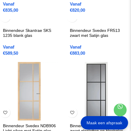
Vanaf
Vanaf
€
835,00
€
820,00
Binnendeur Skantrae SKS
Binnendeur Svedex FR513
1235 blank glas
zwart met Satijn glas
Vanaf
Vanaf
€
589,50
€
883,00
Maak een afspraak
Binnendeur Svedex NDB906
Binnendeur Svedex FM04 met
Licht eiken met Satijn glas
zwart glaslatten en Rookglas