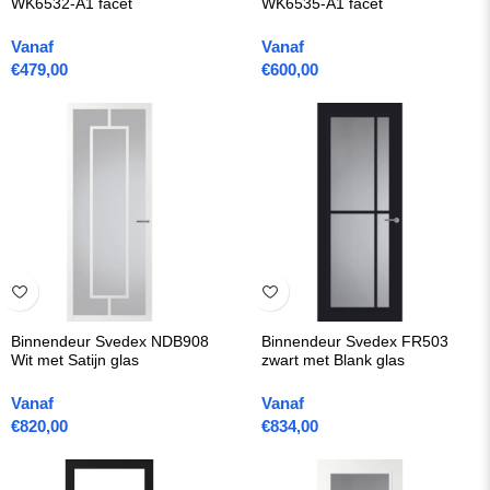
WK6532-A1 facet
WK6535-A1 facet
Vanaf
Vanaf
€
479,00
€
600,00
Binnendeur Svedex NDB908
Binnendeur Svedex FR503
Wit met Satijn glas
zwart met Blank glas
Vanaf
Vanaf
€
820,00
€
834,00