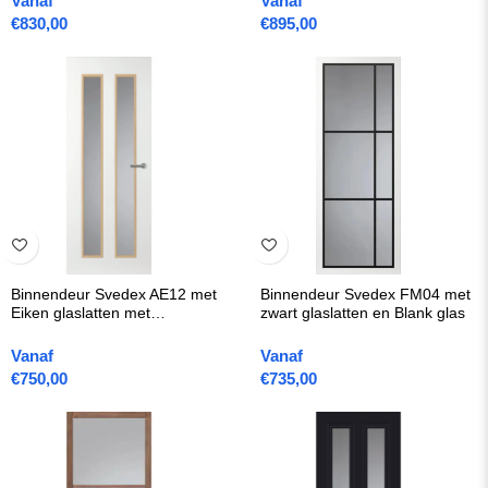
Vanaf
Vanaf
€
830,00
€
895,00
Binnendeur Svedex AE12 met
Binnendeur Svedex FM04 met
Eiken glaslatten met
zwart glaslatten en Blank glas
Gezandstraald glas met blanke
rand
Vanaf
Vanaf
€
750,00
€
735,00