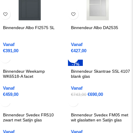
Binnendeur Albo FI2575 SL
Binnendeur Albo DA2535
Vanaf
Vanaf
€
391,00
€
427,00
-7%
Binnendeur Weekamp
Binnendeur Skantrae SSL 4107
WK6518-A facet
blank glas
Vanaf
Vanaf
€
459,00
€
690,00
€743,00
Binnendeur Svedex FR510
Binnendeur Svedex FM05 met
zwart met Satijn glas
wit glaslatten en Satijn glas
Vanaf
Vanaf