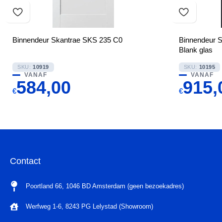
Binnendeur Skantrae SKS 235 C0
Binnendeur 
Blank glas
SKU:
10919
SKU:
10195
VANAF
VANAF
584,00
915,
€
€
Contact
Poortland 66, 1046 BD Amsterdam (geen bezoekadres)
Werfweg 1-6, 8243 PG Lelystad (Showroom)