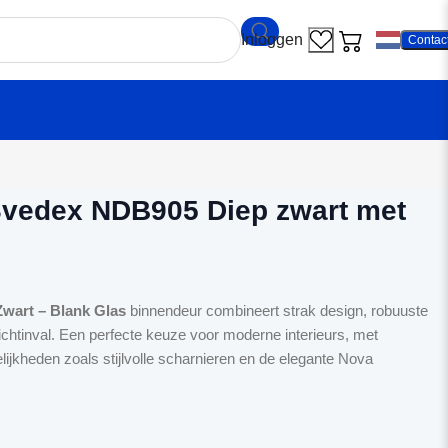
Contac
ndeur Svedex NDB905 Diep zwart met Blank glas
vedex NDB905 Diep zwart met
wart – Blank Glas
binnendeur combineert strak design, robuuste
chtinval. Een perfecte keuze voor moderne interieurs, met
lijkheden zoals stijlvolle scharnieren en de elegante Nova