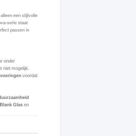
 alleen een stijlvolle
ova-serie staat
fect passen in
or onder
 niet mogelijk.
tvoeringen
voordat
en duurzaamheid
Blank Glas
en