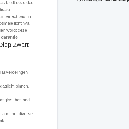
las biedt deze deur
ticale
r perfect past in
timale lichtinval,
dien wordt deze
r garantie
iep Zwart –
glasverdelingen
daglicht binnen,
idsglas, bestand
 aan met diverse
nk.