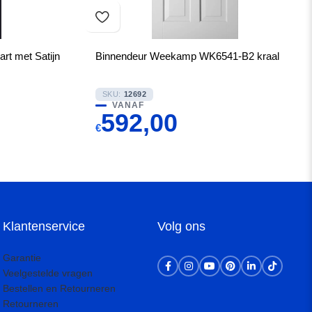
rt met Satijn
Binnendeur Weekamp WK6541-B2 kraal
SKU:
12692
VANAF
592,00
€
Klantenservice
Volg ons
Garantie
Veelgestelde vragen
Bestellen en Retourneren
Retourneren