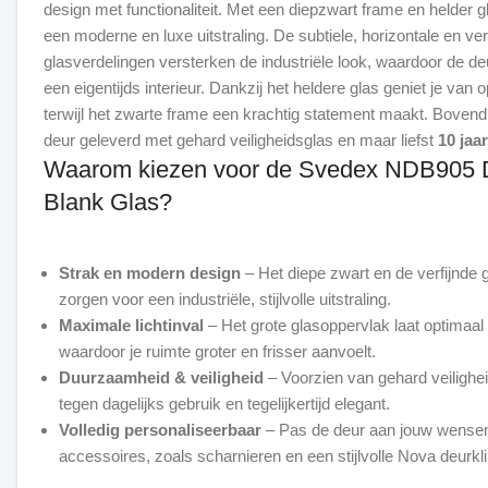
design met functionaliteit. Met een diepzwart frame en helder g
een moderne en luxe uitstraling. De subtiele, horizontale en ver
glasverdelingen versterken de industriële look, waardoor de deu
een eigentijds interieur. Dankzij het heldere glas geniet je van op
terwijl het zwarte frame een krachtig statement maakt. Boven
deur geleverd met gehard veiligheidsglas en maar liefst
10 jaa
Waarom kiezen voor de Svedex NDB905 D
Blank Glas?
Strak en modern design
– Het diepe zwart en de verfijnde 
zorgen voor een industriële, stijlvolle uitstraling.
Maximale lichtinval
– Het grote glasoppervlak laat optimaal 
waardoor je ruimte groter en frisser aanvoelt.
Duurzaamheid & veiligheid
– Voorzien van gehard veilighe
tegen dagelijks gebruik en tegelijkertijd elegant.
Volledig personaliseerbaar
– Pas de deur aan jouw wensen
accessoires, zoals scharnieren en een stijlvolle Nova deurkli