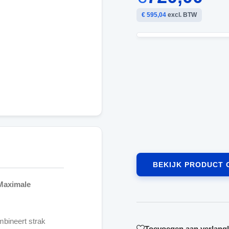
€ 595,04
excl. BTW
BEKIJK PRODUCT 
 Maximale
bineert strak
Toevoegen aan verlangli