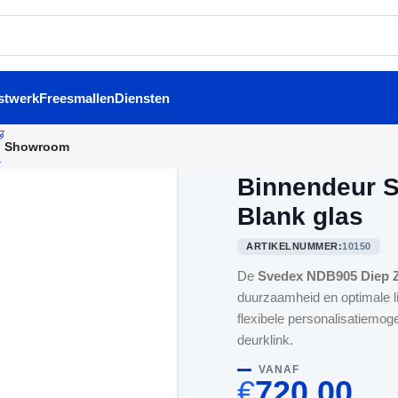
stwerk
Freesmallen
Diensten
Showroom
Home
/
Binnendeuren
/
Binne
Binnendeur S
Blank glas
ARTIKELNUMMER:
10150
De
Svedex NDB905 Diep Z
duurzaamheid en optimale li
flexibele personalisatiemoge
deurklink.
VANAF
€
720,00