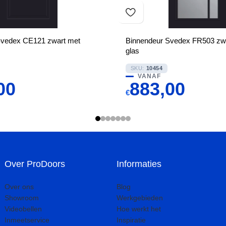
Svedex CE121 zwart met
Binnendeur Svedex FR503 zwa
glas
SKU:
10454
VANAF
00
883,00
€
Over ProDoors
Informaties
Over ons
Blog
Showroom
Werkgebieden
Videobellen
Hoe werkt het
Inmeetservice
Inspiratie