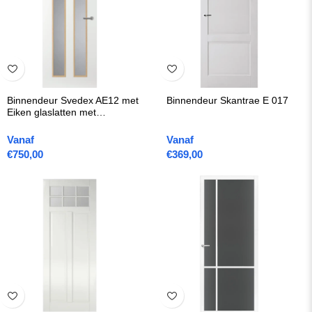
Binnendeur Svedex AE12 met
Binnendeur Skantrae E 017
Eiken glaslatten met
Gezandstraald glas met blanke
rand
Vanaf
Vanaf
€
750,00
€
369,00