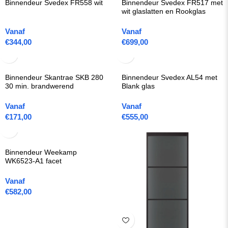
Binnendeur Svedex FR558 wit
Binnendeur Svedex FR517 met
wit glaslatten en Rookglas
Vanaf
Vanaf
€
344,00
€
699,00
Binnendeur Skantrae SKB 280
Binnendeur Svedex AL54 met
30 min. brandwerend
Blank glas
Vanaf
Vanaf
€
171,00
€
555,00
Binnendeur Weekamp
WK6523-A1 facet
Vanaf
€
582,00