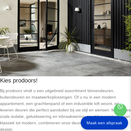
Kies prodoors!
Bij prodoors vindt u een uitgebreid assortiment binnendeuren,
buitendeuren en maatwerkoplossingen. Of u nu in een modern
appartement, een grachtenpand of een industriële loft woont, wij
leveren deuren die perfect aansluiten bij uw stijl en wensen. Met opties
zoals isolatie, geluidswering en inbraakwering, en stijlen variërend van
Maak een afspraak
klassiek tot modern, combineren onze deuren functionaliteit met
design.