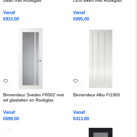
zwart met Rookglas
Licht eiken met Rookglas
Vanaf
Vanaf
€
933,00
€
895,00
Binnendeur Svedex FR502 met
Binnendeur Albo FI1900
wit glaslatten en Rookglas
Vanaf
Vanaf
€
699,00
€
413,00