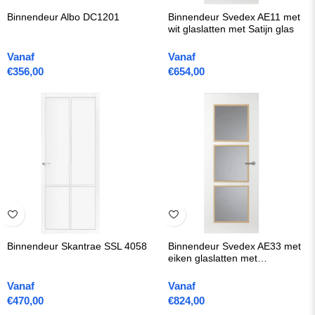
Binnendeur Albo DC1201
Binnendeur Svedex AE11 met
wit glaslatten met Satijn glas
Vanaf
Vanaf
€
356,00
€
654,00
Binnendeur Skantrae SSL 4058
Binnendeur Svedex AE33 met
eiken glaslatten met
Gezandstraald glas met blanke
rand
Vanaf
Vanaf
€
470,00
€
824,00