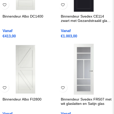
Binnendeur Albo DC1400
Binnendeur Svedex CE114
zwart met Gezandstraald glas
met blanke rand
Vanaf
Vanaf
€
413,00
€
1.003,00
Binnendeur Albo FI2800
Binnendeur Svedex FR507 met
wit glaslatten en Satijn glas
Vanaf
Vanaf