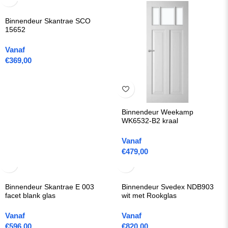
Binnendeur Skantrae SCO
15652
Vanaf
€
369,00
Binnendeur Weekamp
WK6532-B2 kraal
Vanaf
€
479,00
Binnendeur Skantrae E 003
Binnendeur Svedex NDB903
facet blank glas
wit met Rookglas
Vanaf
Vanaf
€
596,00
€
820,00