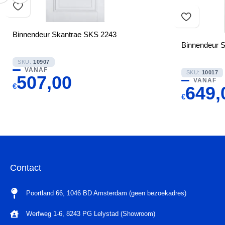
Binnendeur Skantrae SKS 2243
Binnendeur 
SKU:
10907
VANAF
SKU:
10017
507,00
VANAF
€
649,
€
Contact
Poortland 66, 1046 BD Amsterdam (geen bezoekadres)
Werfweg 1-6, 8243 PG Lelystad (Showroom)