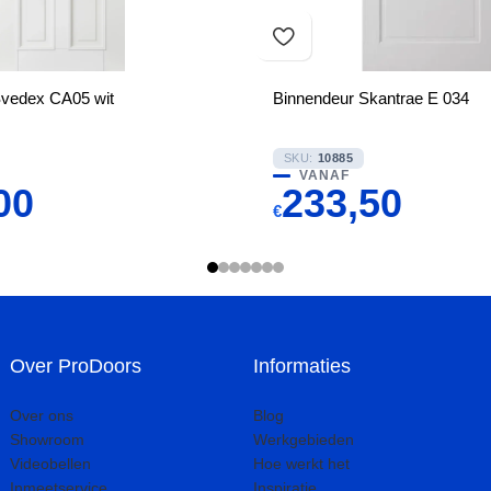
Svedex CA05 wit
Binnendeur Skantrae E 034
SKU:
10885
VANAF
00
233,50
€
Over ProDoors
Informaties
Over ons
Blog
Showroom
Werkgebieden
Videobellen
Hoe werkt het
Inmeetservice
Inspiratie