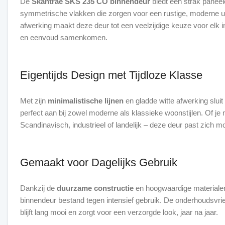
De
Skantrae SKS 235 CO binnendeur
biedt een strak paneel
symmetrische vlakken die zorgen voor een rustige, moderne uit
afwerking maakt deze deur tot een veelzijdige keuze voor elk int
en eenvoud samenkomen.
Eigentijds Design met Tijdloze Klasse
Met zijn
minimalistische lijnen
en gladde witte afwerking slu
perfect aan bij zowel moderne als klassieke woonstijlen. Of je 
Scandinavisch, industrieel of landelijk – deze deur past zich m
Gemaakt voor Dagelijks Gebruik
Dankzij de
duurzame constructie
en hoogwaardige materialen
binnendeur bestand tegen intensief gebruik. De onderhoudsvrie
blijft lang mooi en zorgt voor een verzorgde look, jaar na jaar.