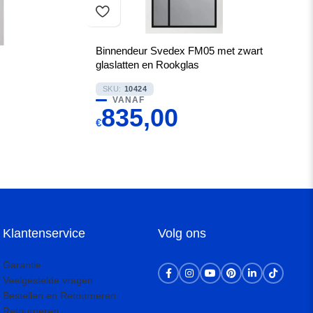
Binnendeur Svedex FM05 met zwart
glaslatten en Rookglas
SKU:
10424
VANAF
835,00
€
Klantenservice
Volg ons
Garantie
Veelgestelde vragen
Bestellen en Retourneren
Retourneren