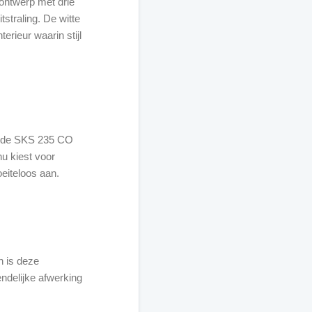
ontwerp met drie
straling. De witte
erieur waarin stijl
it de SKS 235 CO
nu kiest voor
oeiteloos aan.
 is deze
ndelijke afwerking