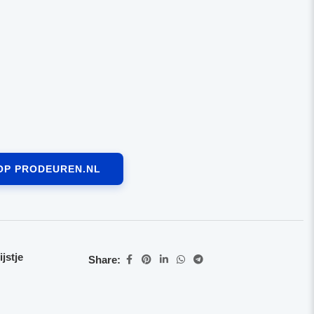
OP PRODEUREN.NL
jstje
Share: