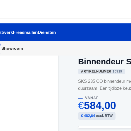
stwerk
Freesmallen
Diensten
Showroom
Home
/
Binnendeuren
/
Binne
Binnendeur S
ARTIKELNUMMER:
10919
SKS 235 CO binnendeur met 
duurzaam. Een tijdloze keuze
VANAF
€
584,00
€ 482,64
excl. BTW