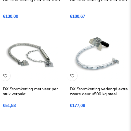
€
130,00
€
180,67
DX Stormketting met veer per
DX Stormketting verlengd extra
stuk verpakt
zware deur <500 kg staal
verzinkt
€
51,53
€
177,08