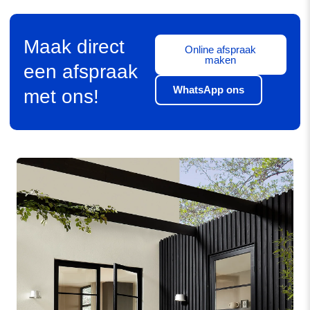
Maak direct
Online afspraak
maken
een afspraak
WhatsApp ons
met ons!