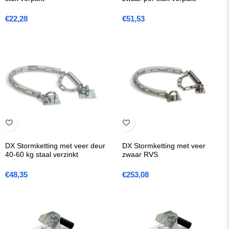
€
22,28
€
51,53
DX Stormketting met veer deur
DX Stormketting met veer
40-60 kg staal verzinkt
zwaar RVS
€
48,35
€
253,08