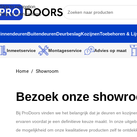
Skip to navigation
Skip to main content
innendeuren
Buitendeuren
Deurbeslag
Kozijnen
Toebehoren & Lij
Inmeetservice
Montageservice
Advies op maat
Home
/
Showroom
Bezoek onze showr
Bij ProDoors vinden we het belangrijk dat je deuren en kozijne
ervaren voordat je een definitieve keuze maakt. In onze uitg
de mogelijkheid om onze kwalitatieve producten zelf te ontdekk