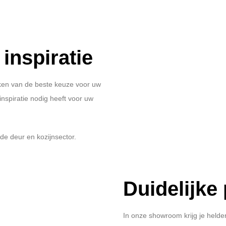
inspiratie
aken van de beste keuze voor uw
inspiratie nodig heeft voor uw
de deur en kozijnsector.
Duidelijke
In onze showroom krijg je helde