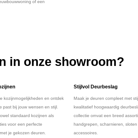
 nieuwbouwwoning of een
.
en in onze showroom?
ozijnen
Stijlvol Deurbeslag
se kozijnmogelijkheden en ontdek
Maak je deuren compleet met stij
e past bij jouw wensen en stijl.
kwalitatief hoogwaardig deurbes
owel standaard kozijnen als
collectie omvat een breed assort
ies voor een perfecte
handgrepen, scharnieren, sloten
met je gekozen deuren.
accessoires.