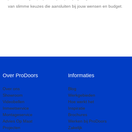
van slimme keuzes die aansluiten bij jouw wensen en budget.
Over ProDoors
Informaties
Over ons
Blog
Showroom
Werkgebieden
Videobellen
Hoe werkt het
Inmeetservice
Inspiratie
Montageservice
Brochures
Advies Op Maat
Werken bij ProDoors
Projecten
Zakelijk