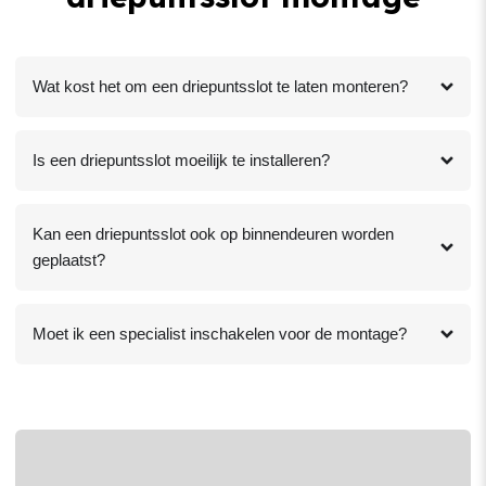
Wat kost het om een driepuntsslot te laten monteren?
Is een driepuntsslot moeilijk te installeren?
Kan een driepuntsslot ook op binnendeuren worden
geplaatst?
Moet ik een specialist inschakelen voor de montage?