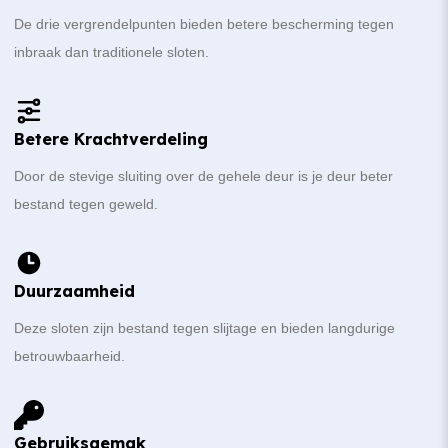
De drie vergrendelpunten bieden betere bescherming tegen
inbraak dan traditionele sloten.
Betere Krachtverdeling
Door de stevige sluiting over de gehele deur is je deur beter
bestand tegen geweld.
Duurzaamheid
Deze sloten zijn bestand tegen slijtage en bieden langdurige
betrouwbaarheid.
Gebruiksgemak