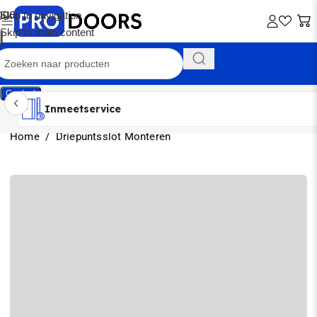
Skip to navigation
Skip to main content
Contact
Inmeetservice
Montageservice
Advies op maat
Showroom
Inmeetservice
Home
/
Driepuntsslot Monteren