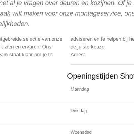
et al je vragen over deuren en kozijnen. Of je
praak wilt maken voor onze montageservice, ons
lijkheden.
itgebreide selectie van onze
te helpen bij het maken van
de juiste keuze.
Adres:
Openingstijden Sh
Maandag
Dinsdag
Woensdag