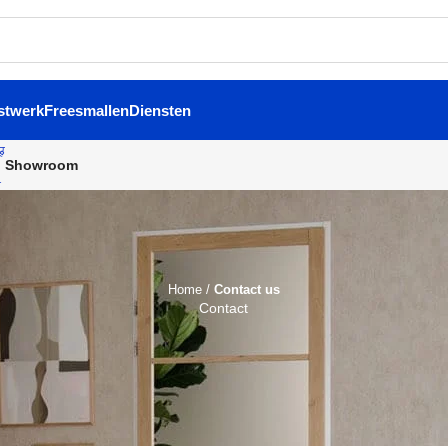
stwerk
Freesmallen
Diensten
Showroom
Home
/
Contact us
Contact