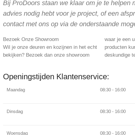
Bij ProDoors staan we klaar om je te helpen m
advies nodig hebt voor je project, of een afs
contact met ons op via de onderstaande moge
Bezoek Onze Showroom
waar je een u
adviseren en 
Wil je onze deuren en kozijnen in het echt
producten kunt zien en ervaren. Ons
bekijken? Bezoek dan onze showroom
deskundige team staat klaar om je te
Openingstijden Klantenservice:
Maandag
08:30 - 16:00
Dinsdag
08:30 - 16:00
Woensdag
08:30 - 16:00