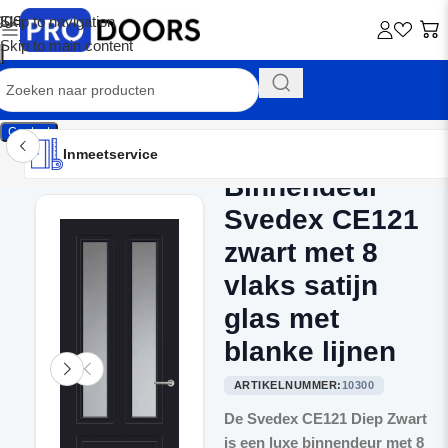
Skip to navigation
Skip to main content
Contact
Inmeetservice
Montageservice
Advies op maat
Showroom
Inmeetservice
Binnendeur
Home
/
Binnendeuren
Svedex CE121
zwart met 8
vlaks satijn
glas met
blanke lijnen
ARTIKELNUMMER:
10300
De Svedex CE121 Diep Zwart
is een luxe binnendeur met 8