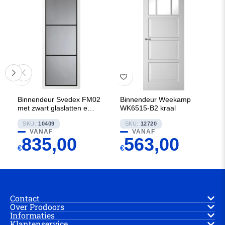
Binnendeur Svedex FM02
Binnendeur Weekamp
met zwart glaslatten en
WK6515-B2 kraal
Rookglas
SKU:
10409
SKU:
12720
VANAF
VANAF
835,00
563,00
€
€
Contact
Over Prodoors
Informaties
Klantenservice