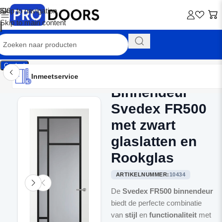
Skip to navigation
Skip to main content
Contact
Inmeetservice
Montageservice
Advies op maat
Showroom
Inmeetservice
Binnendeur
Home
/
Binnendeuren
Svedex FR500
met zwart
glaslatten en
Rookglas
ARTIKELNUMMER:
10434
De
Svedex FR500 binnendeur
biedt de perfecte combinatie
van
stijl
en
functionaliteit
met