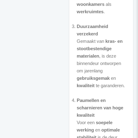
woonkamers
als
werkruimtes
.
Duurzaamheid
verzekerd
Gemaakt van
kras- en
stootbestendige
materialen
, is deze
binnendeur ontworpen
om jarenlang
gebruiksgemak
en
kwaliteit
te garanderen.
Paumellen en
scharnieren van hoge
kwaliteit
Voor een
soepele
werking
en
optimale
stabiliteit
is de deur