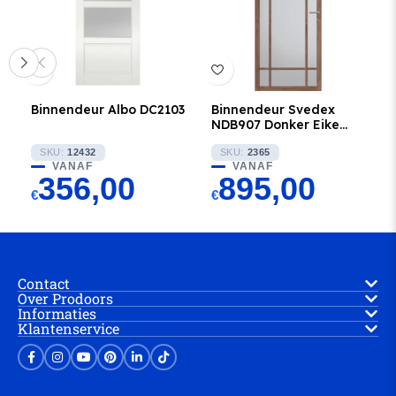
Binnendeur Albo DC2103
Binnendeur Svedex
NDB907 Donker Eiken
met Rook glas
SKU:
12432
SKU:
2365
VANAF
VANAF
356,00
895,00
€
€
Contact
Over Prodoors
Informaties
Klantenservice