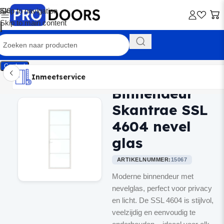
Skip to navigation
Skip to main content
Contact
Inmeetservice
Montageservice
Advies op maat
Showroom
Inmeetservice
Binnendeur
Home
/
Binnendeuren
Skantrae SSL
4604 nevel
glas
ARTIKELNUMMER:
15067
Moderne binnendeur met
nevelglas, perfect voor privacy
en licht. De SSL 4604 is stijlvol,
veelzijdig en eenvoudig te