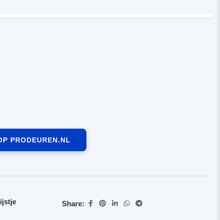
OP PRODEUREN.NL
jstje
Share: