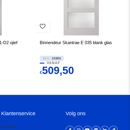
D2 ojief
Binnendeur Skantrae E 035 blank glas
SKU:
10886
VANAF
509,50
€
Klantenservice
Volg ons
Garantie