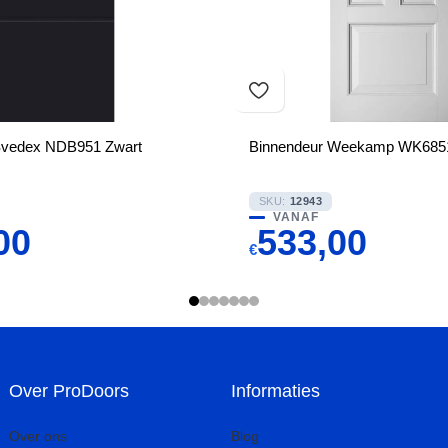
Svedex NDB951 Zwart
Binnendeur Weekamp WK6851-
SKU:
12943
VANAF
00
533,00
€
Over ProDoors
Informaties
Over ons
Blog