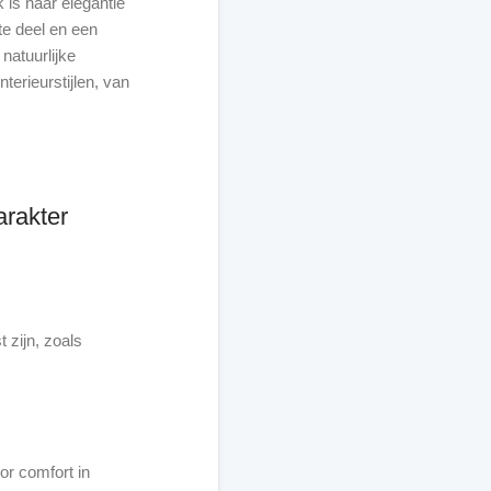
 is naar elegantie
te deel en een
natuurlijke
terieurstijlen, van
arakter
 zijn, zoals
r comfort in