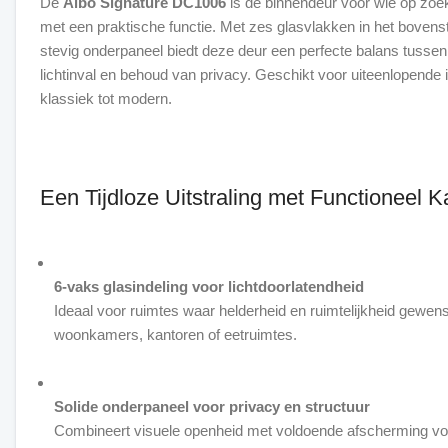
De
Albo Signature DC1006
is dé binnendeur voor wie op zoek
met een praktische functie. Met zes glasvlakken in het bovens
stevig onderpaneel biedt deze deur een perfecte balans tussen 
lichtinval en behoud van privacy. Geschikt voor uiteenlopende in
klassiek tot modern.
Een Tijdloze Uitstraling met Functioneel K
6-vaks glasindeling voor lichtdoorlatendheid
Ideaal voor ruimtes waar helderheid en ruimtelijkheid gewenst
woonkamers, kantoren of eetruimtes.
Solide onderpaneel voor privacy en structuur
Combineert visuele openheid met voldoende afscherming voo