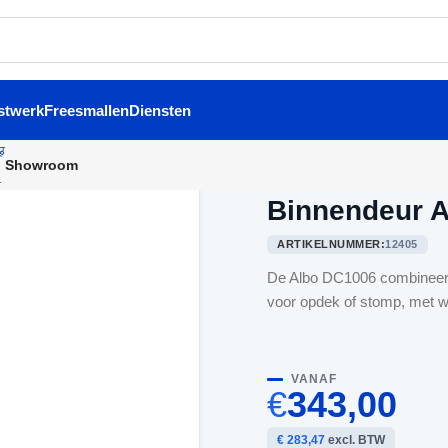
stwerk
Freesmallen
Diensten
Showroom
Home
/
Binnendeuren
/
Binne
Binnendeur 
ARTIKELNUMMER:
12405
De Albo DC1006 combineert
voor opdek of stomp, met wi
VANAF
€
343,00
€ 283,47
excl. BTW