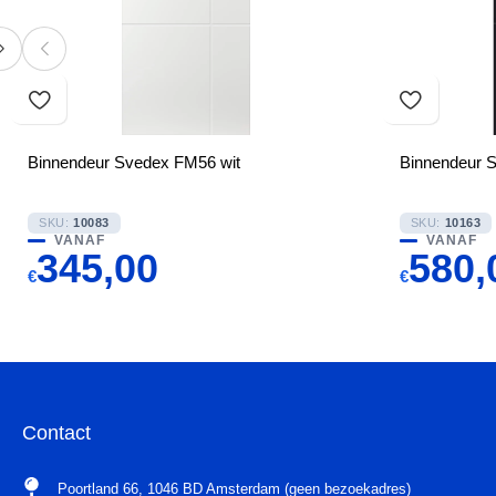
Binnendeur Svedex FM56 wit
Binnendeur 
SKU:
10083
SKU:
10163
VANAF
VANAF
345,00
580,
€
€
Contact
Poortland 66, 1046 BD Amsterdam (geen bezoekadres)