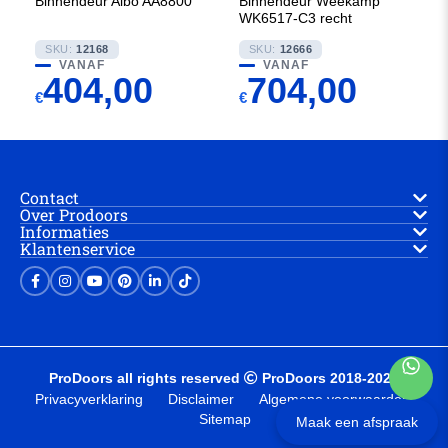
Binnendeur Albo AA8800
Binnendeur Weekamp
WK6517-C3 recht
SKU:
12168
SKU:
12666
VANAF
VANAF
404,00
704,00
€
€
Contact
Over Prodoors
Informaties
Klantenservice
ProDoors all rights reserved
ProDoors 2018-2025
Privacyverklaring
Disclaimer
Algemene voorwaarden
Sitemap
Maak een afspraak