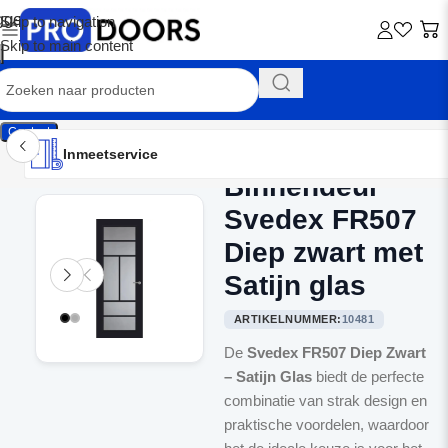
Skip to navigation
Skip to main content
Contact
Inmeetservice
Montageservice
Advies op maat
Showroom
Inmeetservice
Binnendeur
Home
/
Binnendeuren
Svedex FR507
Diep zwart met
Satijn glas
ARTIKELNUMMER:
10481
De
Svedex FR507 Diep Zwart
– Satijn Glas
biedt de perfecte
combinatie van strak design en
praktische voordelen, waardoor