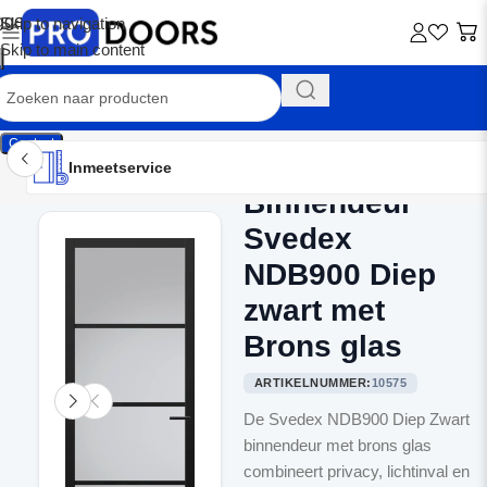
Skip to navigation
Skip to main content
Contact
Inmeetservice
Montageservice
Advies op maat
Showroom
Inmeetservice
Binnendeur
Home
/
Binnendeuren
Svedex
NDB900 Diep
zwart met
Brons glas
ARTIKELNUMMER:
10575
De Svedex NDB900 Diep Zwart
binnendeur met brons glas
combineert privacy, lichtinval en