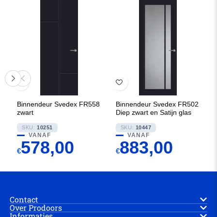
Binnendeur Svedex FR558
Binnendeur Svedex FR502
zwart
Diep zwart en Satijn glas
SKU:
10251
SKU:
10447
VANAF
VANAF
578,00
883,00
€
€
Contact
Over Prodoors
Informaties