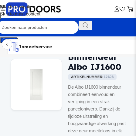
Skip to navigation
Skip to main content
Contact
Inmeetservice
Montageservice
Advies op maat
Showroom
Inmeetservice
Binnendeur
Home
/
Binnendeuren
Albo IJ1600
ARTIKELNUMMER:
12603
De Albo IJ1600 binnendeur
combineert eenvoud en
verfijning in een strak
paneelontwerp. Dankzij de
tijdloze uitstraling en
hoogwaardige afwerking past
deze deur moeiteloos in elk