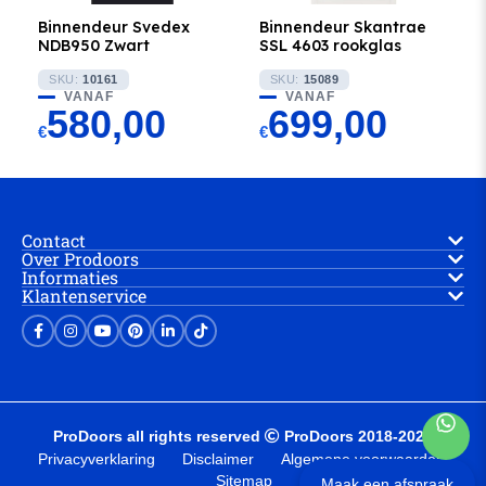
Binnendeur Svedex
Binnendeur Skantrae
NDB950 Zwart
SSL 4603 rookglas
SKU:
10161
SKU:
15089
VANAF
VANAF
580,00
699,00
€
€
Contact
Over Prodoors
Informaties
Klantenservice
ProDoors all rights reserved
ProDoors 2018-2025
Privacyverklaring
Disclaimer
Algemene voorwaarden
Sitemap
Maak een afspraak