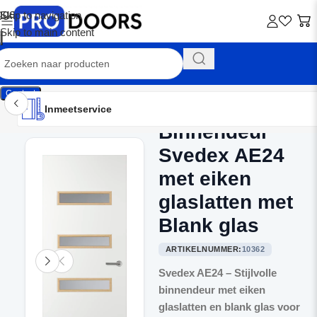
Skip to navigation
Skip to main content
Contact
Inmeetservice
Montageservice
Advies op maat
Showroom
Inmeetservice
Binnendeur
Home
/
Binnendeuren
Svedex AE24
met eiken
glaslatten met
Blank glas
ARTIKELNUMMER:
10362
Svedex AE24 – Stijlvolle
binnendeur met eiken
glaslatten en blank glas voor