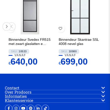
Binnendeur Svedex FR515
Binnendeur Skantrae SSL
met zwart glaslatten en
4008 nevel glas
Blank glas
SKU:
10533
SKU:
10980
VANAF
VANAF
640,00
699,00
€
€
Contact
Over Prodoors
Informaties
Klantenservice