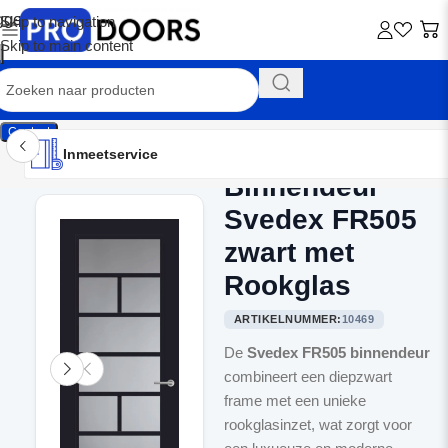
Skip to navigation
Skip to main content
Contact
Inmeetservice
Montageservice
Advies op maat
Showroom
Inmeetservice
Binnendeur
Home
/
Binnendeuren
Svedex FR505
zwart met
Rookglas
ARTIKELNUMMER:
10469
De
Svedex FR505 binnendeur
combineert een diepzwart
frame met een unieke
rookglasinzet, wat zorgt voor