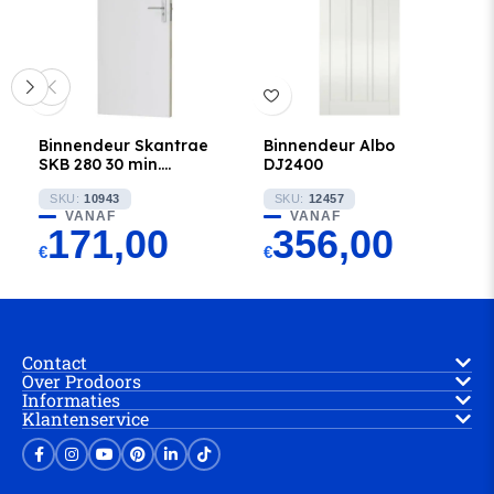
Binnendeur Skantrae
Binnendeur Albo
SKB 280 30 min.
DJ2400
brandwerend
SKU:
10943
SKU:
12457
VANAF
VANAF
171,00
356,00
€
€
Contact
Over Prodoors
Informaties
Klantenservice