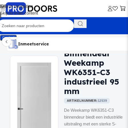
Skip to navigation
Skip to main content
Contact
Inmeetservice
Montageservice
Advies op maat
Showroom
Inmeetservice
Binnendeur
Home
/
Binnendeuren
Weekamp
WK6351-C3
industrieel 95
mm
ARTIKELNUMMER:
12539
De Weekamp WK6351-C3
binnendeur biedt een industriële
uitstraling met een sterke S-