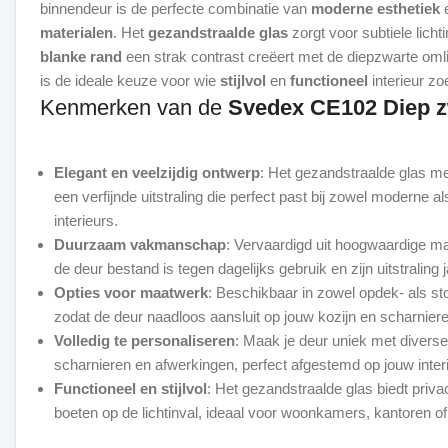
binnendeur is de perfecte combinatie van
moderne esthetiek
materialen
. Het
gezandstraalde glas
zorgt voor subtiele lichti
blanke rand
een strak contrast creëert met de diepzwarte omli
is de ideale keuze voor wie
stijlvol
en
functioneel
Kenmerken van de
Svedex CE102 Diep z
Elegant en veelzijdig ontwerp
: Het gezandstraalde glas me
een verfijnde uitstraling die perfect past bij zowel moderne a
interieurs.
Duurzaam vakmanschap
: Vervaardigd uit hoogwaardige ma
de deur bestand is tegen dagelijks gebruik en zijn uitstraling
Opties voor maatwerk
: Beschikbaar in zowel opdek- als st
zodat de deur naadloos aansluit op jouw kozijn en scharniere
Volledig te personaliseren
: Maak je deur uniek met divers
scharnieren en afwerkingen, perfect afgestemd op jouw interie
Functioneel en stijlvol
: Het gezandstraalde glas biedt priva
boeten op de lichtinval, ideaal voor woonkamers, kantoren of