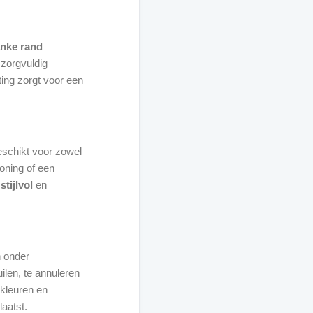
anke rand
s zorgvuldig
ting zorgt voor een
eschikt voor zowel
oning of een
n
stijlvol
en
n onder
ilen, te annuleren
 kleuren en
laatst.