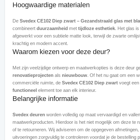
Hoogwaardige materialen
De
Svedex CE102 Diep zwart – Gezandstraald glas met bl
combineert
duurzaamheid
met
tijdloze esthetiek
. Het glas i
afgewerkt voor een subtiele matte look, terwijl de zwarte omlijs
Waarom kiezen voor deze deur?
Met zijn veelzijdige ontwerp en maatwerkopties is deze deur g
renovatieprojecten
als
nieuwbouw
. Of het nu gaat om een w
commerciële ruimte, de
Svedex CE102 Diep zwart
voegt ee
functioneel
Belangrijke informatie
Svedex deuren
worden volledig op maat vervaardigd en valle
maatwerkproducten. Hierdoor is het niet mogelijk om deze te ru
of te retourneren. Wij adviseren om de opgegeven afmetingen,
uitvoeringen zorgvuldig te controleren voordat je de bestelling p