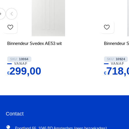
Binnendeur Svedex AE53 wit
Binnendeur S
SKU:
10064
SKU:
10924
VANAF
VANAF
299,00
718,
€
€
Contact
Poortland 66, 1046 BD Amsterdam (geen bezoekadres)