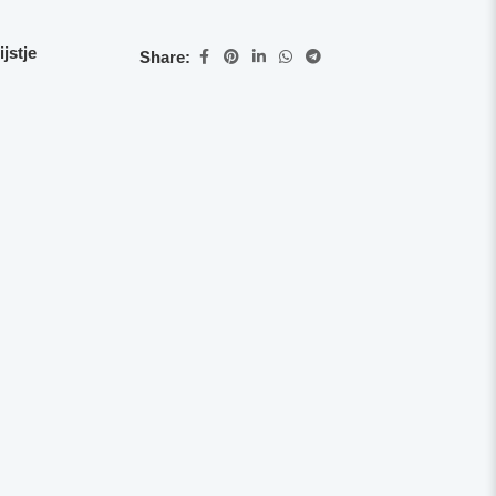
jstje
Share: