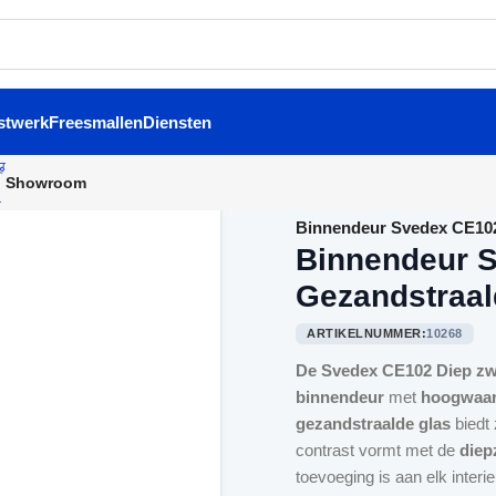
stwerk
Freesmallen
Diensten
Showroom
Home
/
Binnendeuren
/
Binnendeur Svedex CE102
Binnendeur S
Gezandstraal
ARTIKELNUMMER:
10268
De Svedex CE102 Diep zwa
binnendeur
met
hoogwaar
gezandstraalde glas
biedt
contrast vormt met de
diep
toevoeging is aan elk interie