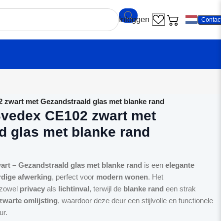
Contac
 zwart met Gezandstraald glas met blanke rand
vedex CE102 zwart met
d glas met blanke rand
rt – Gezandstraald glas met blanke rand
is een
elegante
dige afwerking
, perfect voor
modern wonen
. Het
 zowel
privacy
als
lichtinval
, terwijl de
blanke rand
een strak
zwarte omlijsting
, waardoor deze deur een stijlvolle en functionele
ur.