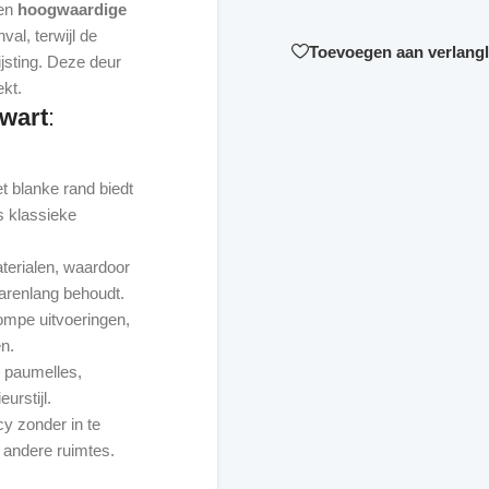
en
hoogwaardige
nval, terwijl de
Toevoegen aan verlangli
jsting. Deze deur
wart
:
t blanke rand biedt
ls klassieke
terialen, waardoor
 jarenlang behoudt.
ompe uitvoeringen,
n.
e paumelles,
urstijl.
cy zonder in te
 andere ruimtes.