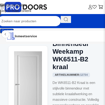
Skip to navigation
Skip to main content
Contact
Inmeetservice
Montageservice
Advies op maat
Showroom
Inmeetservice
Binnendeur
Home
/
Binnendeuren
Weekamp
WK6511-B2
kraal
ARTIKELNUMMER:
12734
De WK6511-B2 Kraal is een
stijlvolle binnendeur met
subtiele kraalafwerking en
massieve constructie. Volledig