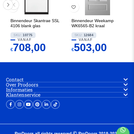
Binnendeur Skantrae SSL
Binnendeur Weekamp
4106 blank glas
WK6565-B2 kraal
SKU:
10775
SKU:
12684
VANAF
VANAF
708,00
503,00
€
€
Contact
Over Prodoors
Informaties
Klantenservice
ProDoors all rights reserved
ProDoors 2018-2025