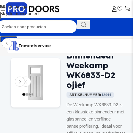
Skip to navigation
Skip to main content
Contact
Inmeetservice
Montageservice
Advies op maat
Showroom
Inmeetservice
Binnendeur
Home
/
Binnendeuren
Weekamp
WK6833-D2
ojief
ARTIKELNUMMER:
12944
De Weekamp WK6833-D2 is
een klassieke binnendeur met
glaspaneel en verfijnde
paneelprofilering. Ideaal voor