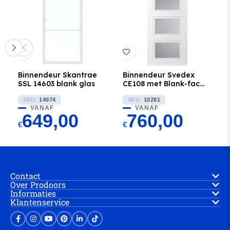
Binnendeur Skantrae
Binnendeur Svedex
SSL 14603 blank glas
CE108 met Blank-facet
Glas
SKU:
14974
SKU:
10281
VANAF
VANAF
649,00
760,00
€
€
Contact
Over Prodoors
Informaties
Klantenservice