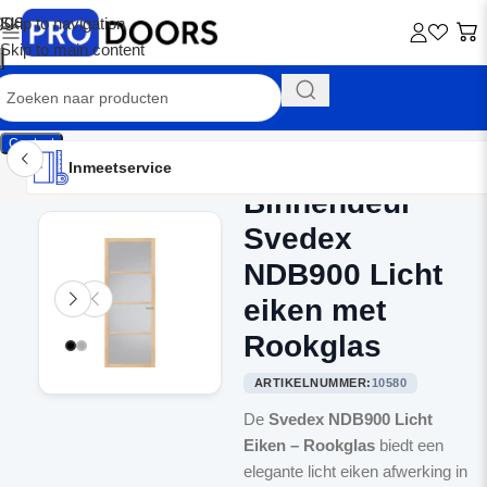
Skip to navigation
Skip to main content
Contact
Inmeetservice
Montageservice
Advies op maat
Showroom
Inmeetservice
Binnendeur
Home
/
Binnendeuren
Svedex
NDB900 Licht
eiken met
Rookglas
ARTIKELNUMMER:
10580
De
Svedex NDB900 Licht
Eiken – Rookglas
biedt een
elegante licht eiken afwerking in