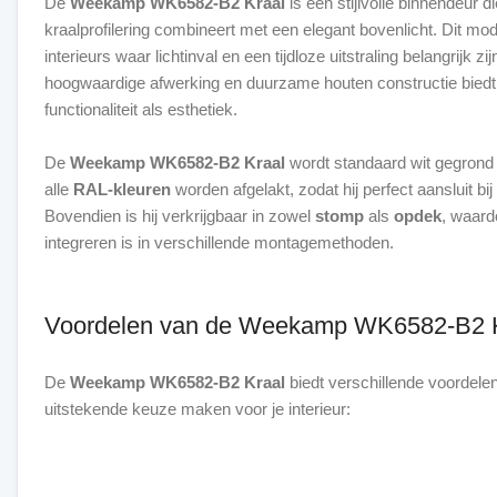
De
Weekamp WK6582-B2 Kraal
is een stijlvolle binnendeur d
kraalprofilering combineert met een elegant bovenlicht. Dit mod
interieurs waar lichtinval en een tijdloze uitstraling belangrijk zi
hoogwaardige afwerking en duurzame houten constructie biedt
functionaliteit als esthetiek.
De
Weekamp WK6582-B2 Kraal
wordt standaard wit gegrond 
alle
RAL-kleuren
worden afgelakt, zodat hij perfect aansluit bij e
Bovendien is hij verkrijgbaar in zowel
stomp
als
opdek
, waard
integreren is in verschillende montagemethoden.
Voordelen van de Weekamp WK6582-B2 
De
Weekamp WK6582-B2 Kraal
biedt verschillende voordelen
uitstekende keuze maken voor je interieur: