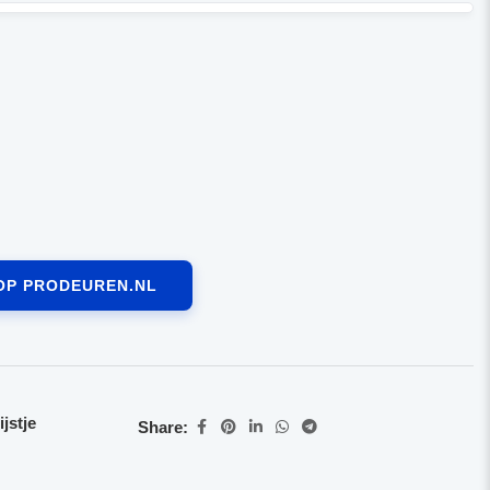
OP PRODEUREN.NL
jstje
Share: