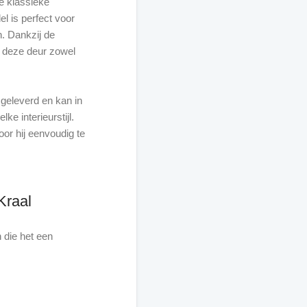
ie klassieke
el is perfect voor
jn. Dankzij de
 deze deur zowel
geleverd en kan in
lke interieurstijl.
oor hij eenvoudig te
Kraal
 die het een