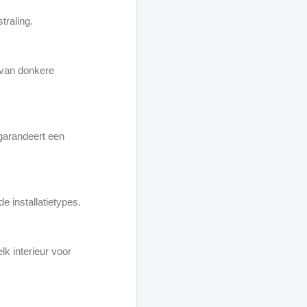
straling.
n van donkere
garandeert een
e installatietypes.
lk interieur voor