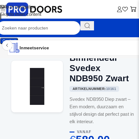
Skip to navigation
Skip to main content
Contact
Inmeetservice
Montageservice
Advies op maat
Showroom
Inmeetservice
Binnendeur
Home
/
Binnendeuren
Svedex
NDB950 Zwart
ARTIKELNUMMER:
10161
Svedex NDB950 Diep zwart –
Een modern, duurzaam en
stijlvol design dat perfect past in
elk interieur.
VANAF