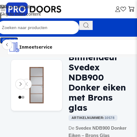
Skip to navigation
Skip to main content
Contact
Inmeetservice
Montageservice
Advies op maat
Showroom
Inmeetservice
Binnendeur
Home
/
Binnendeuren
Svedex
NDB900
Donker eiken
met Brons
glas
ARTIKELNUMMER:
10578
De
Svedex NDB900 Donker
Eiken – Brons Glas