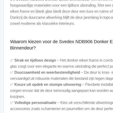
hoogwaardige materialen voor een tijdloze uitstraling. Met ee
eiken frame en blank glas biedt deze deur een luxe en ruime sf
Dankzij de duurzame afwerking blijft de deur jarenlang in topcon
zowel moderne als klassieke interieurs.
Waarom kiezen voor de Svedex NDB906 Donker E
Binnendeur?
✅
Strak en tijdloos design
– Het donker eiken frame in combi
glas zorgt voor een elegante en warme uitstraling die perfect pas
✅
Duurzaamheid en weerbestendigheid
– De deur is kras- 
vervaardigd uit robuuste materialen die bestand zijn tegen dage
✅
Keuze uit opdek en stompe uitvoering
– Flexibele install
zorgen ervoor dat de deur eenvoudig aangepast kan worden a
kozijnen.
✅
Volledige personalisatie
– Kies uit verschillende afwerking
accessoires zoals scharnieren en paumellen om de deur perfect 