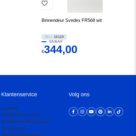
Binnendeur Svedex FR568 wit
SKU:
10120
VANAF
344,00
€
Klantenservice
Volg ons
Garantie
Veelgestelde vragen
Bestellen en Retourneren
Retourneren
Betaalmogelijkheden