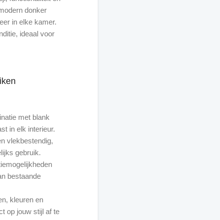
n modern donker
eer in elke kamer.
ditie, ideaal voor
iken
natie met blank
t in elk interieur.
en vlekbestendig,
lijks gebruik.
atiemogelijkheden
an bestaande
en, kleuren en
op jouw stijl af te