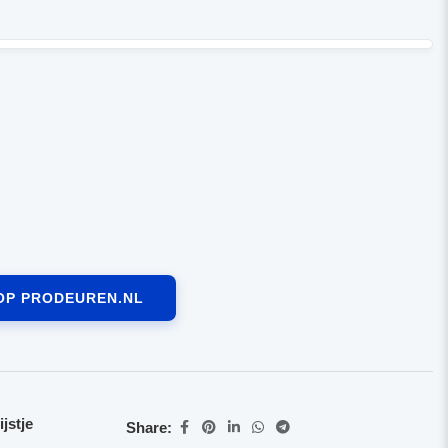
OP PRODEUREN.NL
jstje
Share: