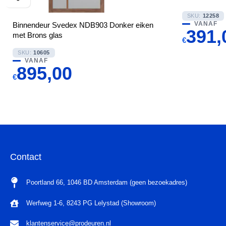
SKU:
12258
VANAF
Binnendeur Svedex NDB903 Donker eiken
391,
met Brons glas
€
SKU:
10605
VANAF
895,00
€
Contact
Poortland 66, 1046 BD Amsterdam (geen bezoekadres)
Werfweg 1-6, 8243 PG Lelystad (Showroom)
klantenservice@prodeuren.nl