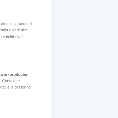
tructie garandeert
deur biedt niet
 investering in
twerkproducten
.
s. Controleer
t je je bestelling