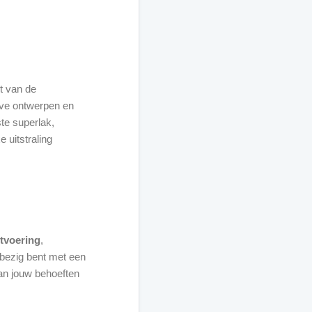
t van de
eve ontwerpen en
te superlak,
 uitstraling
tvoering
,
nu bezig bent met een
aan jouw behoeften