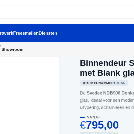
stwerk
Freesmallen
Diensten
Showroom
Home
/
Binnendeuren
/
Binne
Binnendeur 
met Blank gl
ARTIKELNUMMER:
10156
De
Svedex NDB906 Donke
glas, ideaal voor een moder
uitvoering, scharnieren en 
VANAF
€
795,00