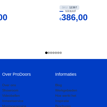
SKU:
12397
VANAF
00
386,00
€
Over ProDoors
Informaties
Over ons
Blog
Showroom
Werkgebieden
Videobellen
Hoe werkt het
Inmeetservice
Inspiratie
Montageservice
Brochures