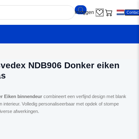
Contac
ndeur Svedex NDB906 Donker eiken met Blank glas
Svedex NDB906 Donker eiken
as
r Eiken binnendeur
combineert een verfijnd design met blank
n interieur. Volledig personaliseerbaar met opdek of stompe
diverse afwerkingen.