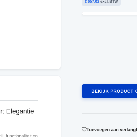
€ 657,02
excl. BTW
BEKIJK PRODUCT 
: Elegantie
Toevoegen aan verlangli
l, functionaliteit en