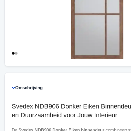
Omschrijving
Svedex NDB906 Donker Eiken Binnendeur
en Duurzaamheid voor Jouw Interieur
De
Svedex NDB906 Donker Eiken binnendeur
combineert stij