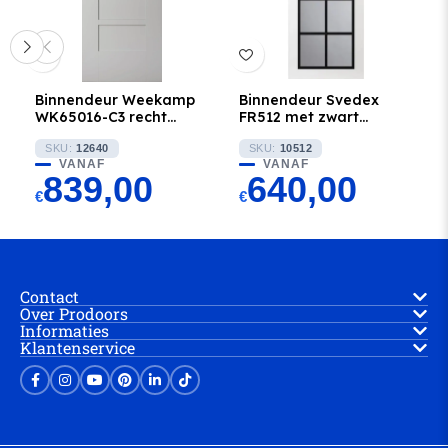
Binnendeur Weekamp
Binnendeur Svedex
WK65016-C3 recht
FR512 met zwart
extra breed
glaslatten en Blank
SKU:
12640
glas
SKU:
10512
VANAF
VANAF
839,00
640,00
€
€
Contact
Over Prodoors
Informaties
Klantenservice