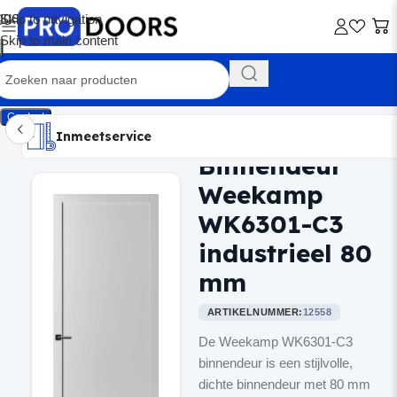
Skip to navigation
Skip to main content
Contact
Inmeetservice
Montageservice
Advies op maat
Showroom
Inmeetservice
Binnendeur
Home
/
Binnendeuren
Weekamp
WK6301-C3
industrieel 80
mm
ARTIKELNUMMER:
12558
De Weekamp WK6301-C3
binnendeur is een stijlvolle,
dichte binnendeur met 80 mm