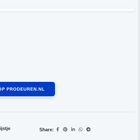
OP PRODEUREN.NL
jstje
Share: