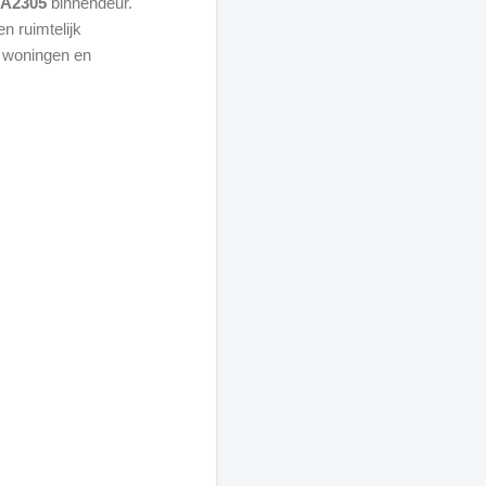
DA2305
binnendeur.
n ruimtelijk
or woningen en