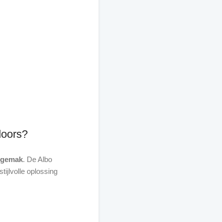
doors?
ksgemak
. De Albo
ijlvolle oplossing