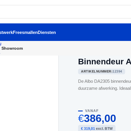
stwerk
Freesmallen
Diensten
Showroom
Home
/
Binnendeuren
/
Binne
Binnendeur 
ARTIKELNUMMER:
12394
De Albo DA2305 binnendeur 
duurzame afwerking. Ideaal v
VANAF
€
386,00
€ 319,01
excl. BTW