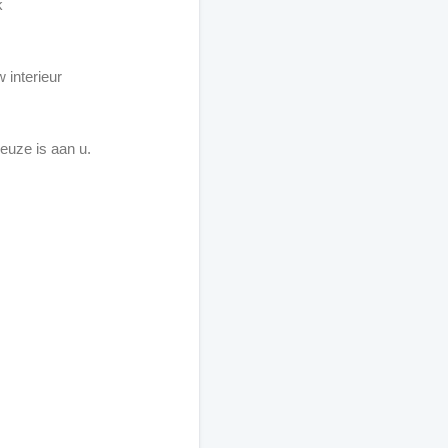
k
w interieur
keuze is aan u.