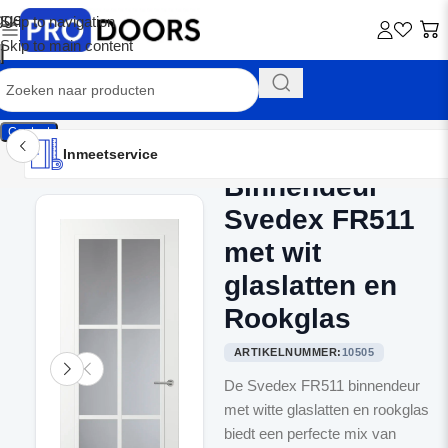
Skip to navigation
Skip to main content
Contact
Inmeetservice
Montageservice
Advies op maat
Showroom
Inmeetservice
Binnendeur
Home
/
Binnendeuren
Svedex FR511
met wit
glaslatten en
Rookglas
ARTIKELNUMMER:
10505
De Svedex FR511 binnendeur
met witte glaslatten en rookglas
biedt een perfecte mix van