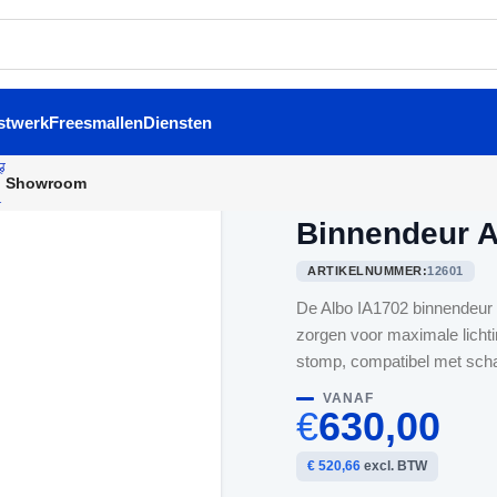
stwerk
Freesmallen
Diensten
Showroom
Home
/
Binnendeuren
/
Binne
Binnendeur A
ARTIKELNUMMER:
12601
De Albo IA1702 binnendeur 
zorgen voor maximale lichti
stomp, compatibel met scha
VANAF
€
630,00
€ 520,66
excl. BTW