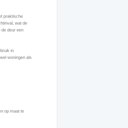
t praktische
htinval, wat de
p de deur een
bruik in
owel woningen als
en op maat te