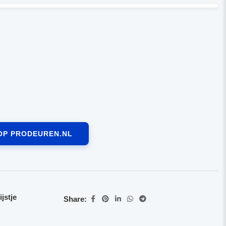
OP PRODEUREN.NL
jstje
Share: