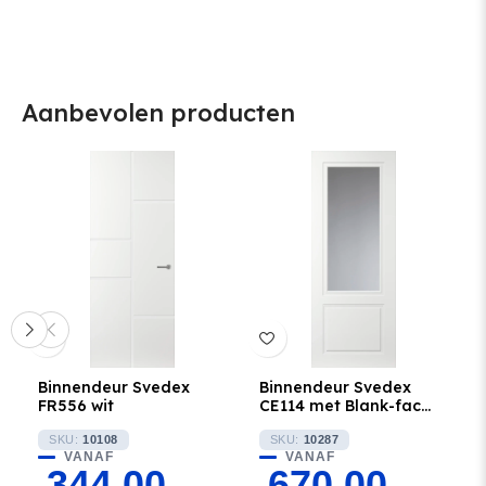
Aanbevolen producten
Binnendeur Svedex
Binnendeur Svedex
FR556 wit
CE114 met Blank-facet
Glas
SKU:
10108
SKU:
10287
VANAF
VANAF
344,00
670,00