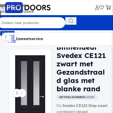
Skip to navigation
Skip to main content
Contact
Inmeetservice
Montageservice
Advies op maat
Showroom
Inmeetservice
Binnendeur
Home
/
Binnendeuren
Svedex CE121
zwart met
Gezandstraal
d glas met
blanke rand
ARTIKELNUMMER:
10299
De
Svedex CE121 Diep zwart
combineert elegant