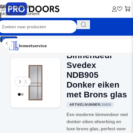
Skip to navigation
Skip to main content
Contact
Inmeetservice
Montageservice
Advies op maat
Showroom
Inmeetservice
Binnendeur
Home
/
Binnendeuren
Svedex
NDB905
Donker eiken
met Brons glas
ARTIKELNUMMER:
10620
Een moderne binnendeur met
donker eiken afwerking en
luxe brons glas, perfect voor