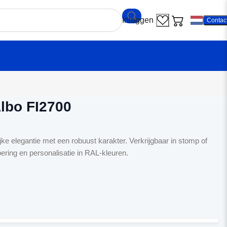
Contac
ndeur Albo FI2700
lbo FI2700
jke elegantie met een robuust karakter. Verkrijgbaar in stomp of
ering en personalisatie in RAL-kleuren.