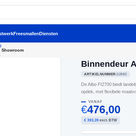
stwerk
Freesmallen
Diensten
Showroom
Home
/
Binnendeuren
/
Binne
Binnendeur A
ARTIKELNUMMER:
12563
De Albo FI2700 biedt landeli
opdek, met flexibele maatvo
VANAF
€
476,00
€ 393,39
excl. BTW