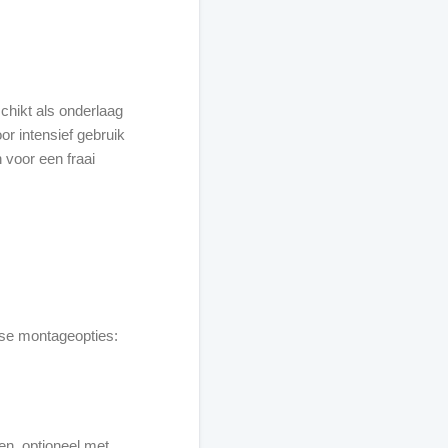
chikt als onderlaag
r intensief gebruik
n voor een fraai
erse montageopties:
n, optioneel met