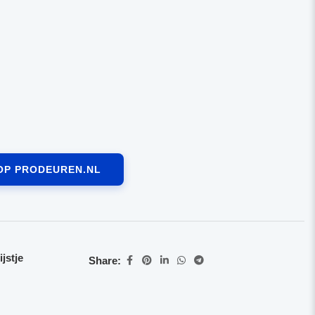
OP PRODEUREN.NL
jstje
Share: