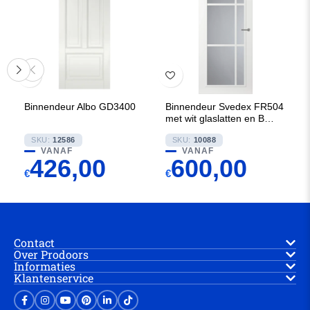
Binnendeur Albo GD3400
Binnendeur Svedex FR504
met wit glaslatten en Blank
glas
SKU:
12586
SKU:
10088
VANAF
VANAF
426,00
600,00
€
€
Contact
Over Prodoors
Informaties
Klantenservice