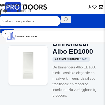
Skip to navigation
Skip to main content
Contact
Inmeetservice
Montageservice
Advies op maat
Showroom
Inmeetservice
Binnendeur
Home
/
Binnendeuren
Albo ED1000
ARTIKELNUMMER:
12461
De Binnendeur Albo ED1000
biedt klassieke elegantie en
maatwerk in één. Ideaal voor
traditionele én moderne
interieurs. Nu verkrijgbaar bij
prodoors.