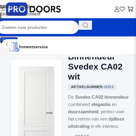
Skip to navigation
Skip to main content
Contact
Inmeetservice
Montageservice
Advies op maat
Showroom
Inmeetservice
Binnendeur
Home
/
Binnendeuren
Svedex CA02
wit
ARTIKELNUMMER:
10014
De
Svedex CA02 binnendeur
combineert
elegantie
en
duurzaamheid
, perfect voor
het creëren van een
tijdloze
uitstraling
in elk interieur.