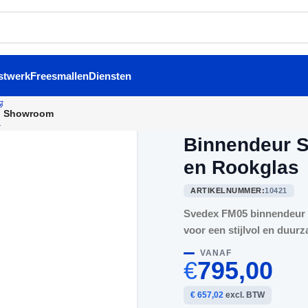
stwerk
Freesmallen
Diensten
Showroom
Home
/
Binnendeuren
/
Binne
Binnendeur S
en Rookglas
ARTIKELNUMMER:
10421
Svedex FM05 binnendeur – 
voor een stijlvol en duurz
VANAF
€
795,00
€ 657,02
excl. BTW