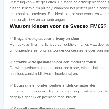
uitstraling van witte glaslatten. Dit moderne ontwerp biedt een 
tussen lichtinval en privacy, waardoor het perfect past in zowe
als klassieke interieurs. Een ideale keuze voor woon- en werkru
Waarom kiezen voor de Svedex FM05?
✅
Elegant rookglas voor privacy en sfeer
Het rookglas filtert het licht op een subtiele manier, waardoor
uitnodigende sfeer ontstaat zonder concessies te doen aan pri
✅
Strakke witte glaslatten voor een moderne touch
De witte glaslatten geven de deur een frisse, minimalistische uit
naadloos aansluit bij diverse interieurstijlen.
✅
Duurzame en onderhoudsvriendelijke materialen
Gemaakt van hoogwaardige, krasbestendige materialen die bes
dagelijks gebruik en jarenlang mooi blijven.
✅
Geschikt voor diverse toepassingen