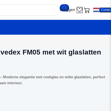
Contac
ndeur Svedex FM05 met wit glaslatten en Rookglas
vedex FM05 met wit glaslatten
Moderne elegantie met rookglas en witte glaslatten, perfect
aam interieur.