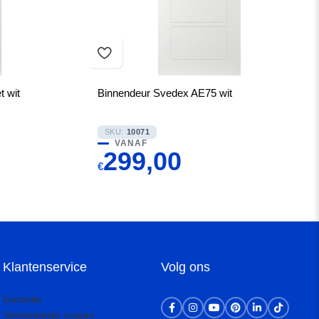
 wit
Binnendeur Svedex AE75 wit
SKU:
10071
VANAF
299,00
€
Klantenservice
Volg ons
Garantie
Veelgestelde vragen