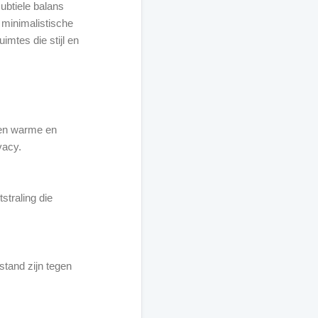
subtiele balans
l minimalistische
imtes die stijl en
 een warme en
vacy.
straling die
tand zijn tegen