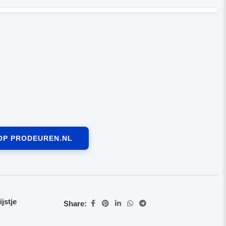
OP PRODEUREN.NL
jstje
Share: