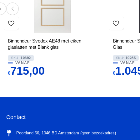
Binnendeur Svedex AE48 met eiken
Binnendeur S
glaslatten met Blank glas
Glas
SKU:
10392
SKU:
10285
VANAF
VANAF
715,00
1.04
€
€
Contact
Poortland 66, 1046 BD Amsterdam (geen bezoekadres)