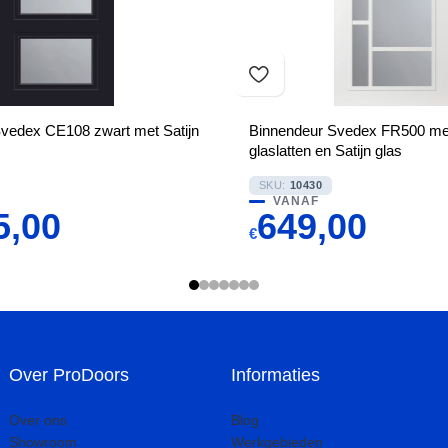
vedex CE108 zwart met Satijn
Binnendeur Svedex FR500 met
glaslatten en Satijn glas
SKU:
10430
VANAF
5,00
649,00
€
Over ProDoors
Informaties
Over ons
Blog
Showroom
Werkgebieden