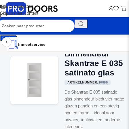
Skip to navigation
Skip to main content
Contact
Inmeetservice
Montageservice
Advies op maat
Showroom
Inmeetservice
Binnendeur
Home
/
Binnendeuren
Skantrae E 035
satinato glas
ARTIKELNUMMER:
10888
De Skantrae E 035 satinado
glas binnendeur biedt vier matte
glazen panelen en een stevig
houten frame – ideaal voor
privacy, lichtinval en moderne
interieurs.