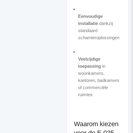
Eenvoudige
installatie
dankzij
standaard
scharnieroplossingen
Veelzijdige
toepassing
in
woonkamers,
kantoren, badkamers
of commerciële
ruimtes
Waarom kiezen
voor de E 035