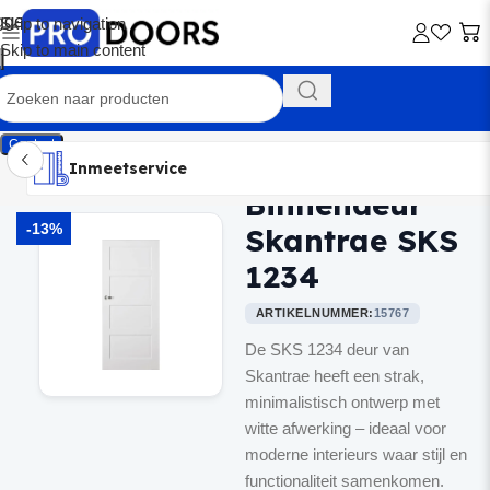
Skip to navigation
Skip to main content
Contact
Inmeetservice
Montageservice
Advies op maat
Showroom
Inmeetservice
Binnendeur
Home
/
Binnendeuren
-13%
Skantrae SKS
1234
ARTIKELNUMMER:
15767
De SKS 1234 deur van
Skantrae heeft een strak,
minimalistisch ontwerp met
witte afwerking – ideaal voor
moderne interieurs waar stijl en
functionaliteit samenkomen.