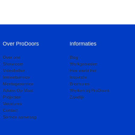
Over ProDoors
Informaties
Over ons
Blog
Showroom
Werkgebieden
Videobellen
Hoe werkt het
Inmeetservice
Inspiratie
Montageservice
Brochures
Advies Op Maat
Werken bij ProDoors
Projecten
Zakelijk
Vacatures
Contact
Service aanvraag