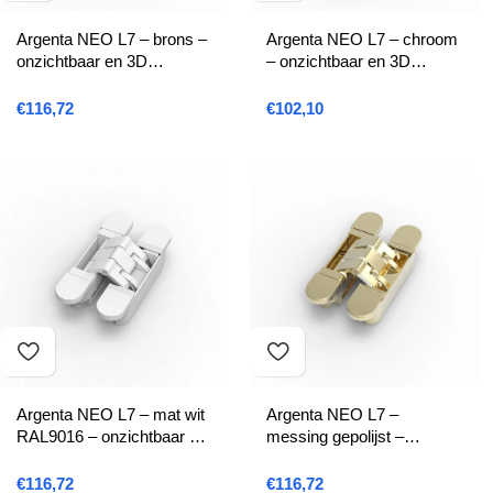
Argenta NEO L7 – brons –
Argenta NEO L7 – chroom
onzichtbaar en 3D
– onzichtbaar en 3D
regelbaar scharnier
regelbaar scharnier
€
116,72
€
102,10
Argenta NEO L7 – mat wit
Argenta NEO L7 –
RAL9016 – onzichtbaar en
messing gepolijst –
3D regelbaar scharnier
onzichtbaar en 3D
regelbaar scharnier
€
116,72
€
116,72