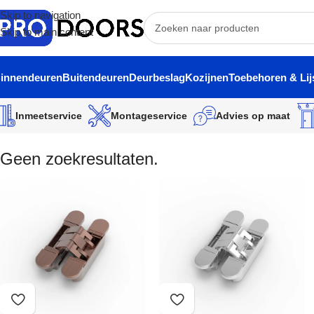
Skip to navigation
Skip to main content
innendeuren
Buitendeuren
Deurbeslag
Kozijnen
Toebehoren & Lij
Inmeetservice
Montageservice
Advies op maat
Geen zoekresultaten.