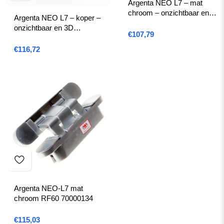
Argenta NEO L7 – mat
chroom – onzichtbaar en
Argenta NEO L7 – koper –
3D regelbaar scharnier
onzichtbaar en 3D
€
107,79
regelbaar scharnier
€
116,72
Argenta NEO-L7 mat
chroom RF60 70000134
€
115,03