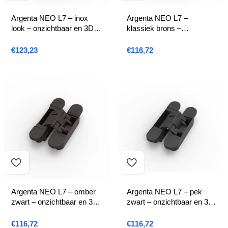
Argenta NEO L7 – inox
Argenta NEO L7 –
look – onzichtbaar en 3D
klassiek brons –
regelbaar scharnier
onzichtbaar en 3D
regelbaar scharnier
€
123,23
€
116,72
Argenta NEO L7 – omber
Argenta NEO L7 – pek
zwart – onzichtbaar en 3D
zwart – onzichtbaar en 3D
regelbaar scharnier
regelbaar scharnier
€
116,72
€
116,72