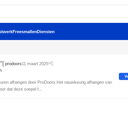
stwerk
Freesmallen
Diensten
prodoors
11 maart 2025
n
V
euren afhangen door ProDoors Het nauwkeurig afhangen van
oor dat deze soepel f...