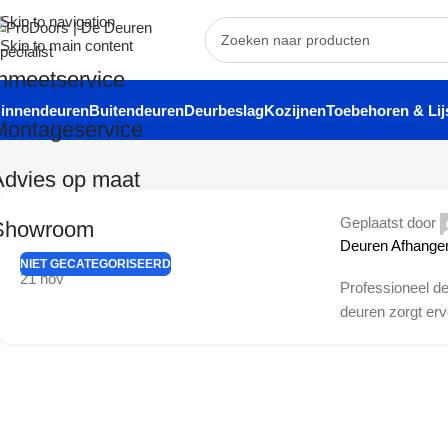
Skip to navigation
Skip to main content
Inmeetservice
innendeuren
Buitendeuren
Deurbeslag
Kozijnen
Toebehoren & Lij
Montageservice
Advies op maat
Geplaatst door
Showroom
Deuren Afhange
NIET GECATEGORISEERD
21
nov
Professioneel d
deuren zorgt erv