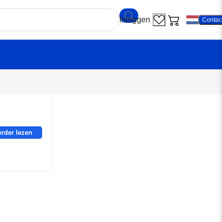
Contac
erder lezen