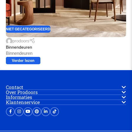
NIET GECATEGORISEERD
prodoors
Binnendeuren
Binnendeuren
Verder lezen
Contact
Over Prodoors
Informaties
Klantenservice