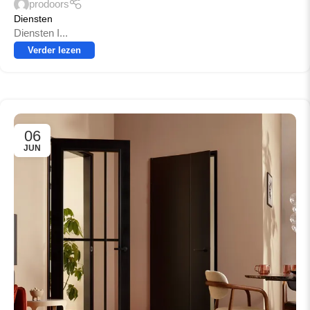
prodoors
Diensten
Diensten I...
Verder lezen
06
JUN